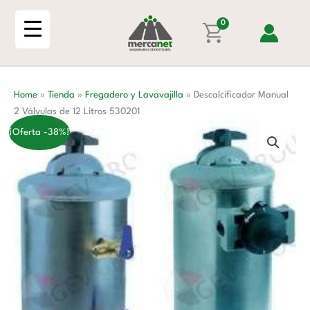
Ir
Válvulas
al
0
de
contenido
12
Litros
530201
Home
»
Tienda
»
Fregadero y Lavavajilla
»
Descalcificador Manual
cantidad
2 Válvulas de 12 Litros 530201
¡Oferta -38%!