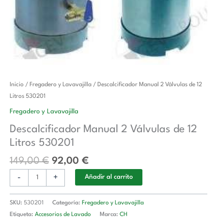
El
El
Descalcificador
Inicio
/
Fregadero y Lavavajilla
/ Descalcificador Manual 2 Válvulas de 12
precio
precio
Manual
Litros 530201
original
actual
2
Fregadero y Lavavajilla
era:
es:
Válvulas
Descalcificador Manual 2 Válvulas de 12
149,00 €.
92,00 €.
de
Litros 530201
12
Litros
149,00
€
92,00
€
530201
-
+
cantidad
Añadir al carrito
SKU:
530201
Categoría:
Fregadero y Lavavajilla
Etiqueta:
Accesorios de Lavado
Marca:
CH