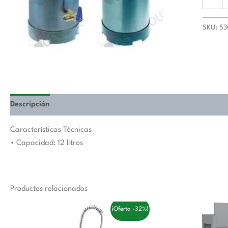
Litros
530168
cantida
SKU:
53
Descripción
Valoraciones (0)
Características Técnicas
• Capacidad: 12 litros
Productos relacionados
El
El
El
¡Oferta -32%!
precio
precio
precio
original
actual
original