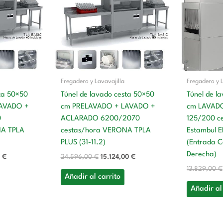
es:
era:
es:
 €.
13.045,00 €.
24.596,00 €.
15.124,00 €.
Fregadero y Lavavajilla
Fregadero y L
sta 50×50
Túnel de lavado cesta 50×50
Túnel de l
LAVADO +
cm PRELAVADO + LAVADO +
cm LAVAD
0
ACLARADO 6200/2070
125/200 ce
NA TPLA
cestas/hora VERONA TPLA
Estambul
PLUS (31-11.2)
(Entrada C
Derecha)
0
€
24.596,00
€
15.124,00
€
13.829,00
€
Añadir al carrito
Añadir al