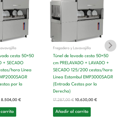
era:
es:
era:
es:
13.829,00 €.
8.504,00 €.
17.287,00 €.
10.630,00 €.
avavajilla
Fregadero y Lavavajilla
avado cesta 50×50
Túnel de lavado cesta 50×50
Fr
O + SECADO
cm PRELAVADO + LAVADO +
stas/hora Línea
SECADO 125/200 cestas/hora
Tú
 EMP2000SAGR
Línea Estambul EMP3000SAGR
c
estas por la
(Entrada Cestas por la
S
Derecha)
L
(E
8.504,00
€
17.287,00
€
10.630,00
€
Iz
 carrito
Añadir al carrito
17
A