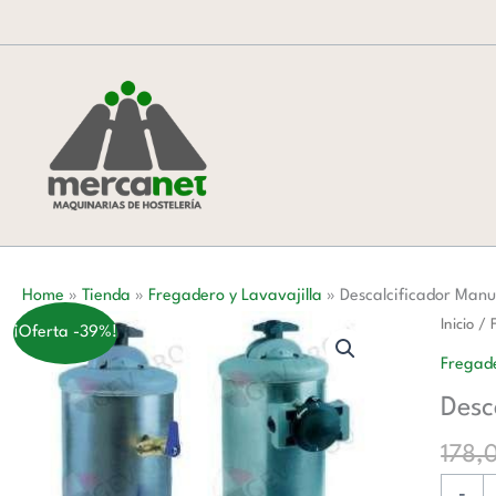
Ir
al
contenido
Home
»
Tienda
»
Fregadero y Lavavajilla
»
Descalcificador Manu
Descalc
Inicio
/
¡Oferta -39%!
Manual
Fregade
BY-
Desc
PASS
de
178,
12
-