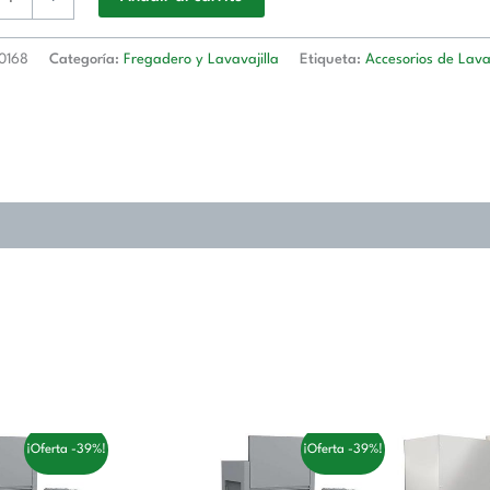
d
0168
Categoría:
Fregadero y Lavavajilla
Etiqueta:
Accesorios de Lav
El
El
El
¡Oferta -39%!
¡Oferta -39%!
precio
precio
precio
actual
original
actual