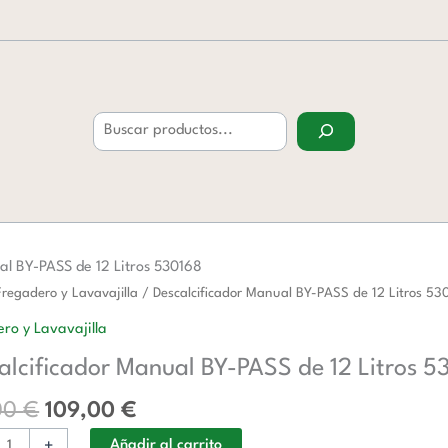
Buscar
al BY-PASS de 12 Litros 530168
El
El
ificador
Fregadero y Lavavajilla
/ Descalcificador Manual BY-PASS de 12 Litros 53
precio
precio
ro y Lavavajilla
original
actual
alcificador Manual BY-PASS de 12 Litros 5
era:
es:
178,00 €.
109,00 €.
00
€
109,00
€
+
Añadir al carrito