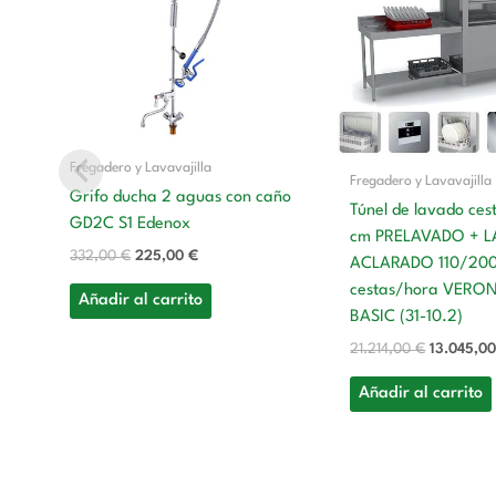
era:
es:
era:
332,00 €.
225,00 €.
21.214,00
Fregadero y Lavavajilla
Fregadero y Lavavajilla
Grifo ducha 2 aguas con caño
Túnel de lavado ce
GD2C S1 Edenox
cm PRELAVADO + 
332,00
€
225,00
€
ACLARADO 110/20
cestas/hora VERO
Añadir al carrito
BASIC (31-10.2)
21.214,00
€
13.045,0
Añadir al carrito