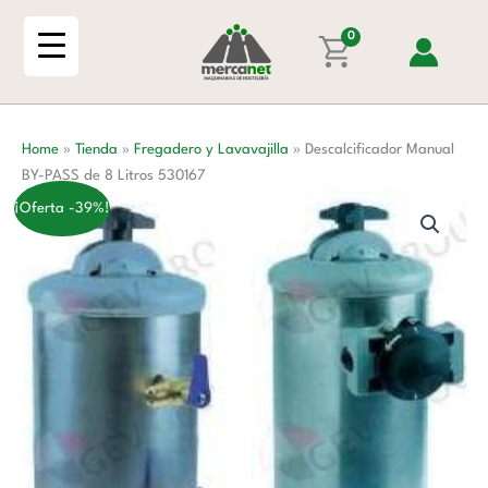
Ir
PASS
al
0
de
contenido
8
Litros
530167
Home
»
Tienda
»
Fregadero y Lavavajilla
»
Descalcificador Manual
cantidad
BY-PASS de 8 Litros 530167
¡Oferta -39%!