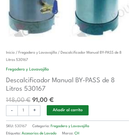
El
El
Descalcificador
Inicio
/
Fregadero y Lavavajilla
/ Descalcificador Manual BY-PASS de 8
precio
precio
Manual
Litros 530167
original
actual
BY-
Fregadero y Lavavajilla
era:
es:
PASS
Descalcificador Manual BY-PASS de 8
148,00 €.
91,00 €.
de
Litros 530167
8
Litros
148,00
€
91,00
€
530167
-
+
cantidad
Añadir al carrito
SKU:
530167
Categoría:
Fregadero y Lavavajilla
Etiqueta:
Accesorios de Lavado
Marca:
CH