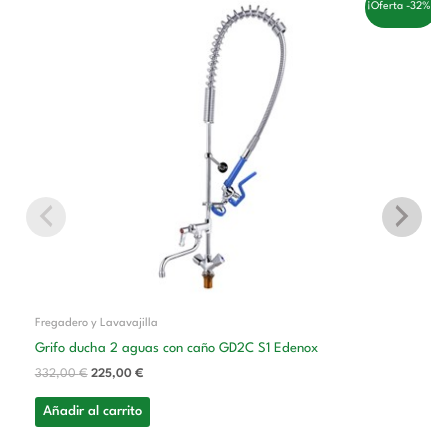
El
El
¡Oferta -32%!
precio
precio
original
actual
era:
es:
332,00 €.
225,00 €.
Fregadero y Lavavajilla
Grifo ducha 2 aguas con caño GD2C S1 Edenox
332,00
€
225,00
€
Añadir al carrito