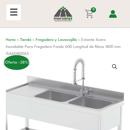
Ir
Para
al
0
Fregadero
contenido
Fondo
600
Longitud
Home
»
Tienda
»
Fregadero y Lavavajilla
»
Estante Acero
de
Inoxidable Para Fregadero Fondo 600 Longitud de Mesa 1400 mm
Mesa
ISA601400AS
1400
mm
¡Oferta -38%!
ISA601400AS
cantidad