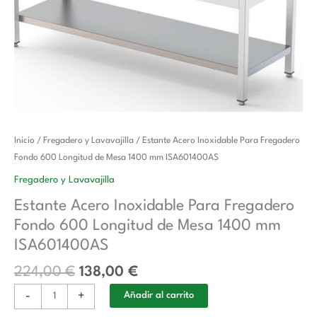
El
El
Estante
Inicio
/
Fregadero y Lavavajilla
/ Estante Acero Inoxidable Para Fregadero
precio
precio
Acero
Fondo 600 Longitud de Mesa 1400 mm ISA601400AS
original
actual
Inoxidable
Fregadero y Lavavajilla
era:
es:
Para
Estante Acero Inoxidable Para Fregadero
224,00 €.
138,00 €.
Fregadero
Fondo 600 Longitud de Mesa 1400 mm
Fondo
600
ISA601400AS
Longitud
224,00
€
138,00
€
de
Mesa
-
+
Añadir al carrito
1400