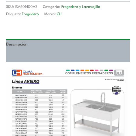
mm
SKU:
ISA601400AS
Categoría:
Fregadero y Lavavajilla
ISA601400AS
Etiqueta:
Fregadero
Marca:
CH
cantidad
Descripción
Valoraciones (0)