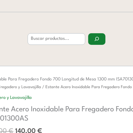
Buscar
dable Para Fregadero Fondo 700 Longitud de Mesa 1300 mm ISA701
El
El
Fregadero y Lavavajilla
/ Estante Acero Inoxidable Para Fregadero Fon
precio
precio
ro y Lavavajilla
original
actual
ble
nte Acero Inoxidable Para Fregadero Fon
era:
es:
227,00 €.
140,00 €.
701300AS
ero
,00
€
140,00
€