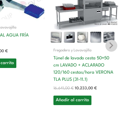
:
es:
era:
es:
00 €.
47,00 €.
16.641,00 €.
10.233,00 €.
avavajilla
AL AGUA FRÍA
Fregadero y Lavavajilla
,00
€
Túnel de lavado cesta 50×50
 carrito
Fr
cm LAVADO + ACLARADO
120/160 cestas/hora VERONA
Tú
TLA PLUS (31-11.1)
c
6
16.641,00
€
10.233,00
€
TL
Añadir al carrito
13
A