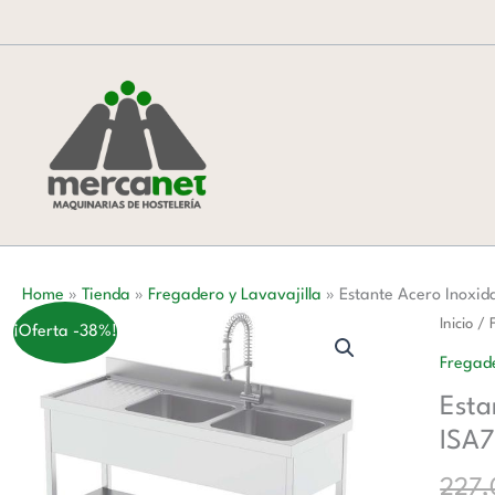
Ir
al
contenido
Home
»
Tienda
»
Fregadero y Lavavajilla
»
Estante Acero Inoxi
Estante
Inicio
/
¡Oferta -38%!
Acero
Fregade
Inoxida
Esta
Para
ISA
Fregad
Fondo
227