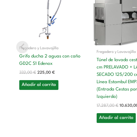
era:
es:
era:
332,00 €.
225,00 €.
17.287,0
Fregadero y Lavavajilla
Fregadero y Lavavajilla
Grifo ducha 2 aguas con caño
Túnel de lavado ce
GD2C S1 Edenox
cm PRELAVADO + 
332,00
€
225,00
€
SECADO 125/200 c
Línea Estambul E
Añadir al carrito
(Entrada Cestas por
Izquierda)
17.287,00
€
10.630,
Añadir al carrito