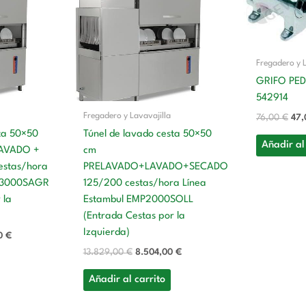
es:
era:
es:
era
0 €.
10.630,00 €.
13.829,00 €.
8.504,00 €.
76,
Fregadero y L
GRIFO PED
542914
Fregadero y Lavavajilla
76,00
€
47
sta 50×50
Túnel de lavado cesta 50×50
Añadir al
LAVADO +
cm
estas/hora
PRELAVADO+LAVADO+SECADO
MP3000SAGR
125/200 cestas/hora Línea
 la
Estambul EMP2000SOLL
(Entrada Cestas por la
Izquierda)
00
€
13.829,00
€
8.504,00
€
Añadir al carrito