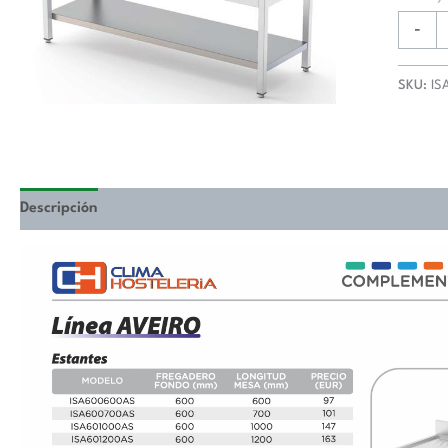
700
Longitu
-
de
Mesa
SKU:
IS
1300
mm
ISA701
cantida
Descripción
Valoraciones (0)