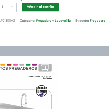
d
+
Añadir al carrito
A701300AS
Categoría:
Fregadero y Lavavajilla
Etiqueta:
Fregadero
300AS
d