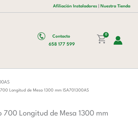
era:
es:
Para
Afiliación Instaladores
|
Nuestra Tienda
227,00 €.
140,00 €.
Fregadero
Fondo
700
0
Contacto
Longitud
658 177 599
de
Mesa
1300
mm
ISA701300AS
300AS
cantidad
do 700 Longitud de Mesa 1300 mm ISA701300AS
do 700 Longitud de Mesa 1300 mm