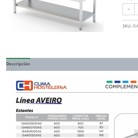
700
Longitu
-
de
Mesa
SKU:
IS
1800
mm
ISA701
cantida
Descripción
Valoraciones (0)