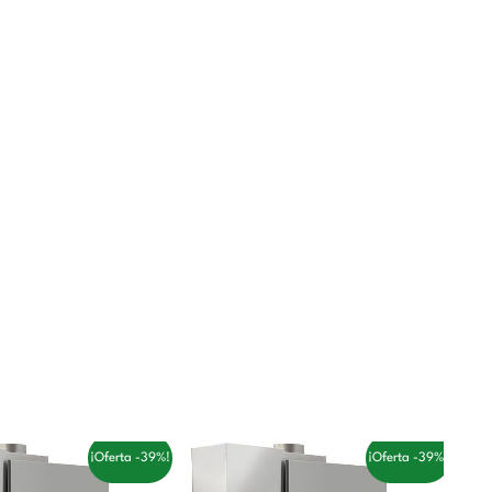
El
El
El
El
¡Oferta -39%!
¡Oferta -39%!
precio
precio
precio
precio
original
actual
original
actual