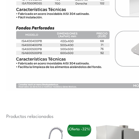
Productos relacionados
El
El
El
¡Oferta -32%!
precio
precio
precio
original
actual
original