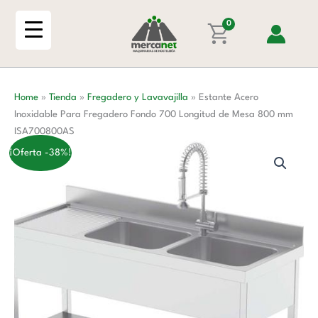
Ir
Para
al
0
Fregadero
contenido
Fondo
700
Longitud
Home
»
Tienda
»
Fregadero y Lavavajilla
»
Estante Acero
de
Inoxidable Para Fregadero Fondo 700 Longitud de Mesa 800 mm
Mesa
ISA700800AS
800
mm
¡Oferta -38%!
ISA700800AS
cantidad