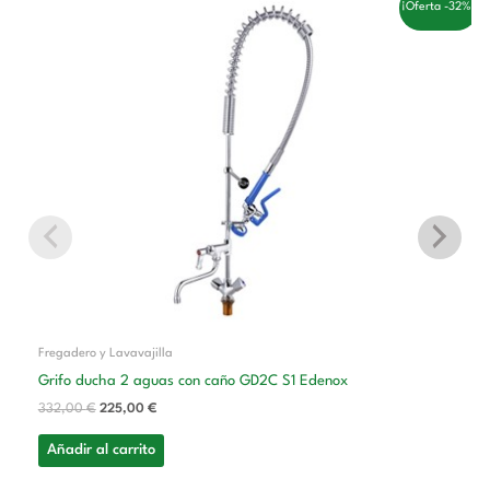
El
El
¡Oferta -32%!
precio
precio
original
actual
era:
es:
332,00 €.
225,00 €.
Fregadero y Lavavajilla
Grifo ducha 2 aguas con caño GD2C S1 Edenox
332,00
€
225,00
€
Añadir al carrito