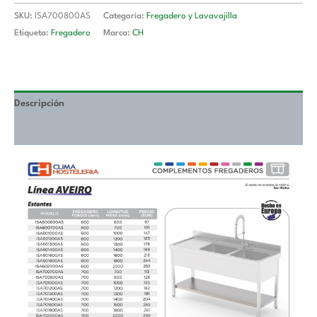
mm
SKU:
ISA700800AS
Categoría:
Fregadero y Lavavajilla
ISA700800AS
Etiqueta:
Fregadero
Marca:
CH
cantidad
Descripción
Valoraciones (0)