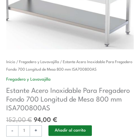
El
El
Estante
Inicio
/
Fregadero y Lavavajilla
/ Estante Acero Inoxidable Para Fregadero
precio
precio
Acero
Fondo 700 Longitud de Mesa 800 mm ISA700800AS
original
actual
Inoxidable
Fregadero y Lavavajilla
era:
es:
Para
Estante Acero Inoxidable Para Fregadero
152,00 €.
94,00 €.
Fregadero
Fondo 700 Longitud de Mesa 800 mm
Fondo
700
ISA700800AS
Longitud
152,00
€
94,00
€
de
Mesa
-
+
Añadir al carrito
800