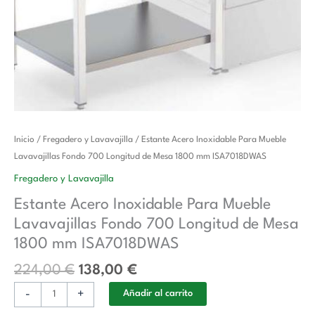
El
El
Estante
Inicio
/
Fregadero y Lavavajilla
/ Estante Acero Inoxidable Para Mueble
precio
precio
Acero
Lavavajillas Fondo 700 Longitud de Mesa 1800 mm ISA7018DWAS
original
actual
Inoxidable
Fregadero y Lavavajilla
era:
es:
Para
Estante Acero Inoxidable Para Mueble
224,00 €.
138,00 €.
Mueble
Lavavajillas Fondo 700 Longitud de Mesa
Lavavajillas
Fondo
1800 mm ISA7018DWAS
700
224,00
€
138,00
€
Longitud
de
-
+
Añadir al carrito
Mesa