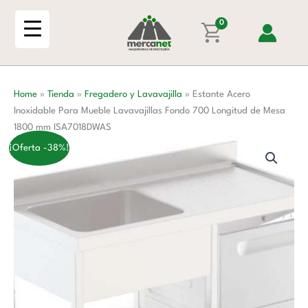
Ir
Para
al
0
Mueble
contenido
Lavavajillas
Fondo
700
Home
»
Tienda
»
Fregadero y Lavavajilla
»
Estante Acero
Longitud
Inoxidable Para Mueble Lavavajillas Fondo 700 Longitud de Mesa
de
1800 mm ISA7018DWAS
Mesa
1800
¡Oferta -38%!
mm
ISA7018DWAS
cantidad