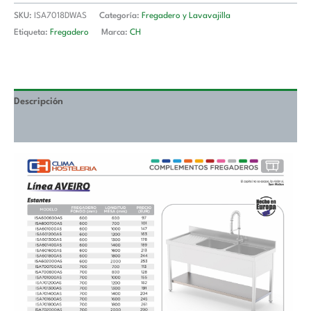
1800
SKU:
ISA7018DWAS
Categoría:
Fregadero y Lavavajilla
mm
Etiqueta:
Fregadero
Marca:
CH
ISA7018DWAS
cantidad
Descripción
Valoraciones (0)