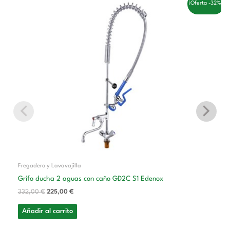
El
El
¡Oferta -32%!
precio
precio
original
actual
era:
es:
332,00 €.
225,00 €.
Fregadero y Lavavajilla
Grifo ducha 2 aguas con caño GD2C S1 Edenox
332,00
€
225,00
€
Añadir al carrito