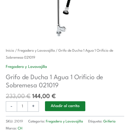
El
El
Grifo
Inicio
/
Fregadero y Lavavajilla
/ Grifo de Ducha 1 Agua 1 Orificio de
precio
precio
de
Sobremesa 021019
original
actual
Ducha
Fregadero y Lavavajilla
era:
es:
1
Grifo de Ducha 1 Agua 1 Orificio de
233,00 €.
144,00 €.
Agua
Sobremesa 021019
1
Orificio
233,00
€
144,00
€
de
-
+
Sobremesa
Añadir al carrito
021019
cantidad
SKU:
21019
Categoría:
Fregadero y Lavavajilla
Etiqueta:
Grifería
Marca:
CH