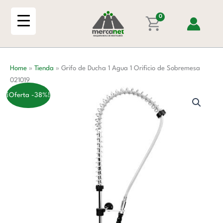
Ir
1
al
0
Agua
contenido
1
Orificio
de
Home
»
Tienda
»
Grifo de Ducha 1 Agua 1 Orificio de Sobremesa
Sobremesa
021019
021019
cantidad
¡Oferta -38%!