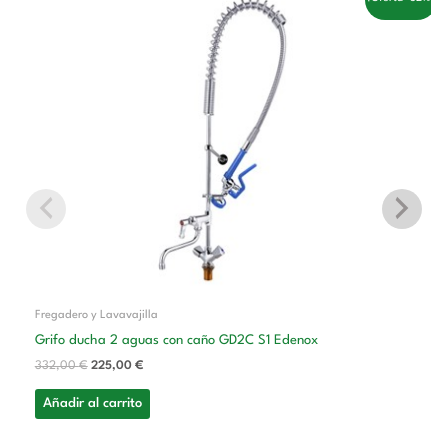
precio
precio
original
actual
era:
es:
332,00 €.
225,00 €.
Fregadero y Lavavajilla
Grifo ducha 2 aguas con caño GD2C S1 Edenox
332,00
€
225,00
€
Añadir al carrito