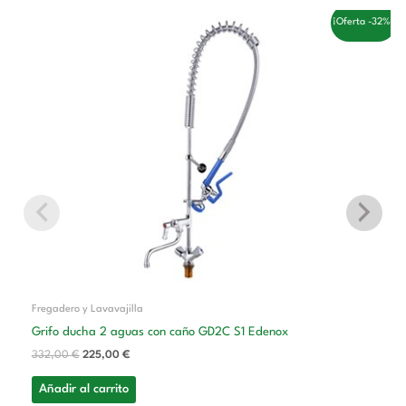
El
El
¡Oferta -32%!
precio
precio
original
actual
era:
es:
332,00 €.
225,00 €.
Fregadero y Lavavajilla
Grifo ducha 2 aguas con caño GD2C S1 Edenox
332,00
€
225,00
€
Añadir al carrito