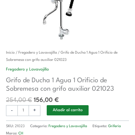
El
El
Grifo
Inicio
/
Fregadero y Lavavajilla
/ Grifo de Ducha 1 Agua 1 Orificio de
precio
precio
de
Sobremesa con grifo auxiliar 021023
original
actual
Ducha
Fregadero y Lavavajilla
era:
es:
1
Grifo de Ducha 1 Agua 1 Orificio de
254,00 €.
156,00 €.
Agua
Sobremesa con grifo auxiliar 021023
1
Orificio
254,00
€
156,00
€
de
-
+
Sobremesa
Añadir al carrito
con
grifo
SKU:
21023
Categoría:
Fregadero y Lavavajilla
Etiqueta:
Grifería
auxiliar
Marca:
CH