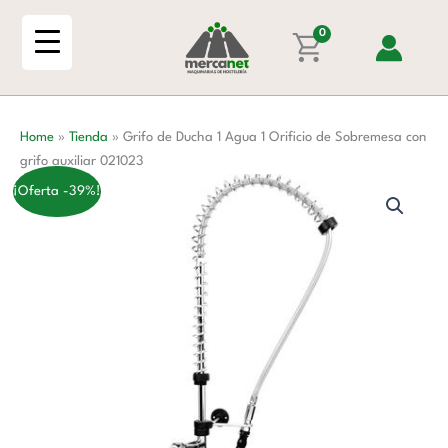
Ir
1
al
0
Agua
contenido
1
Orificio
de
Home
»
Tienda
»
Grifo de Ducha 1 Agua 1 Orificio de Sobremesa con
Sobremesa
grifo auxiliar 021023
con
grifo
¡Oferta -39%!
auxiliar
021023
cantidad