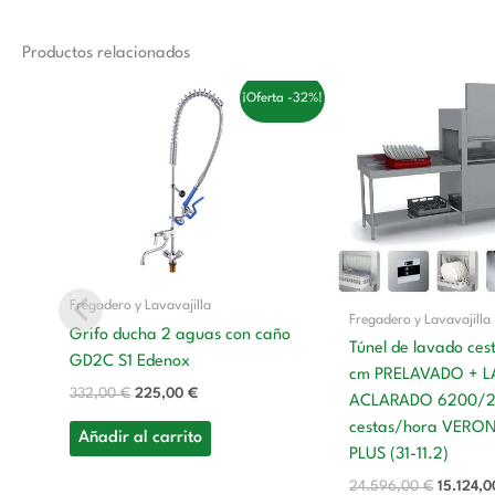
Productos relacionados
El
El
El
¡Oferta -32%!
precio
precio
precio
original
actual
original
era:
es:
era:
332,00 €.
225,00 €.
24.596,
Fregadero y Lavavajilla
Fregadero y Lavavajilla
Grifo ducha 2 aguas con caño
Túnel de lavado ce
GD2C S1 Edenox
cm PRELAVADO + 
332,00
€
225,00
€
ACLARADO 6200/
cestas/hora VERO
Añadir al carrito
PLUS (31-11.2)
24.596,00
€
15.124,