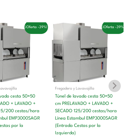
El
El
El
El
¡Oferta -39%!
¡Oferta -39%!
precio
precio
precio
precio
original
actual
original
actual
era:
es:
era:
es:
17.287,00 €.
10.630,00 €.
17.287,00 €.
10.630,00 €.
avavajilla
Fregadero y Lavavajilla
avado cesta 50×50
Túnel de lavado cesta 50×50
Fr
VADO + LAVADO +
cm PRELAVADO + LAVADO +
5/200 cestas/hora
SECADO 125/200 cestas/hora
Tú
ambul EMP3000SAGR
Línea Estambul EMP3000SAGR
c
estas por la
(Entrada Cestas por la
P
Izquierda)
12