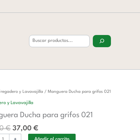
Buscar
El
El
era
Fregadero y Lavavajilla
/ Manguera Ducha para grifos 021
precio
precio
ro y Lavavajilla
original
actual
uera Ducha para grifos 021
era:
es:
60,00 €.
37,00 €.
00
€
37,00
€
d
+
Añadir al carrito