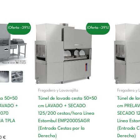
El
El
El
¡Oferta -39%!
¡Oferta -39%!
precio
precio
precio
actual
original
actual
es:
era:
es:
00 €.
15.124,00 €.
13.829,00 €.
8.504,00 €.
Fregadero y Lavavajilla
Fregadero y L
sta 50×50
Túnel de lavado cesta 50×50
Túnel de l
LAVADO +
cm LAVADO + SECADO
cm PRELA
2070
125/200 cestas/hora Línea
SECADO 12
NA TPLA
Estambul EMP2000SAGR
Línea Est
(Entrada Cestas por la
(Entrada C
Derecha)
Derecha)
00
€