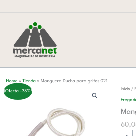
Ir
al
contenido
Home
»
Tienda
»
Manguera Ducha para grifos 021
Mangu
Inicio
/
¡Oferta -38%!
Ducha
Fregade
para
Mang
grifos
021
60,
cantida
-