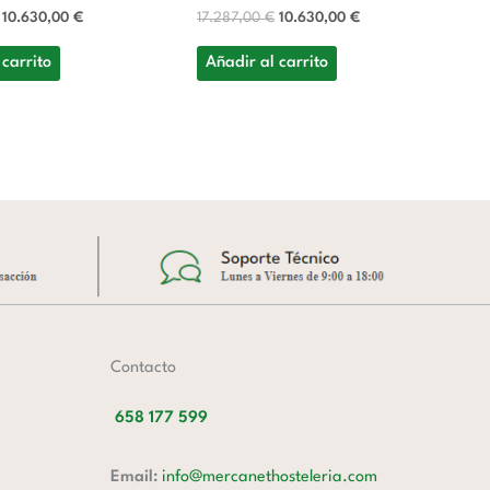
E
10.630,00
€
17.287,00
€
10.630,00
€
(E
 carrito
Añadir al carrito
Iz
13
A
Contacto
658 177 599
Email:
info@mercanethosteleria.com