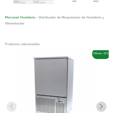
Mercanet Hostelería
– Distribuidor de Maquinarias de Hostelería y
Alimentación
Productos relacionados
El
El
¡Oferta -32%!
precio
precio
original
actual
era:
es:
3.558,00 €.
2.410,00 €.