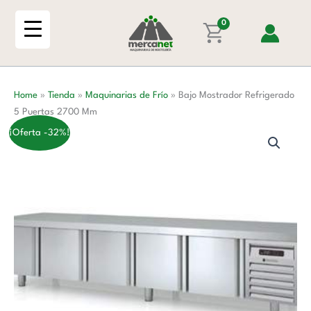
Ir
5
al
0
Puertas
contenido
2700
Mm
cantidad
Home
»
Tienda
»
Maquinarias de Frío
»
Bajo Mostrador Refrigerado
5 Puertas 2700 Mm
¡Oferta -32%!