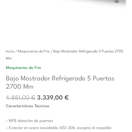
El
El
Bajo
Inicio
/
Maquinarias de Frío
/ Bajo Mostrador Refrigerado 5 Puertas 2700
precio
precio
Mostrador
Mm
original
actual
Refrigerado
Maquinarias de Frío
era:
es:
5
Bajo Mostrador Refrigerado 5 Puertas
4.881,00 €.
3.339,00 €.
Puertas
2700 Mm
2700
Mm
4.881,00
€
3.339,00
€
cantidad
Características Técnicas
– MFB dotación de puertas
– Exterior en acero inoxidable AISI-304, excepto el respaldo