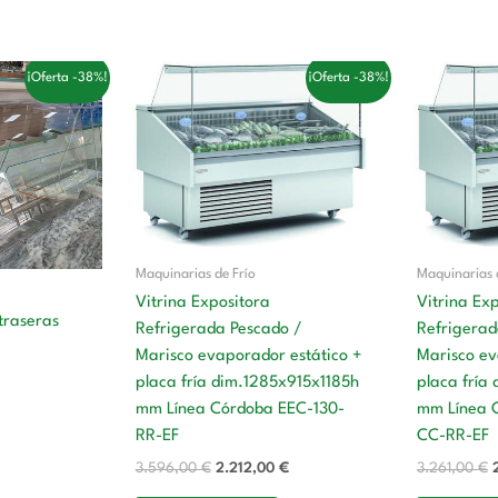
El
El
E
¡Oferta -38%!
¡Oferta -38%!
cio
precio
precio
p
tual
original
actual
o
era:
es:
e
8,00 €.
3.596,00 €.
2.212,00 €.
Maquinarias de Frío
Maquinarias 
Vitrina Expositora
Vitrina Ex
traseras
Refrigerada Pescado /
Refrigerad
Marisco evaporador estático +
Marisco ev
placa fría dim.1285x915x1185h
placa fría
mm Línea Córdoba EEC-130-
mm Línea 
RR-EF
CC-RR-EF
3.596,00
€
2.212,00
€
3.261,00
€