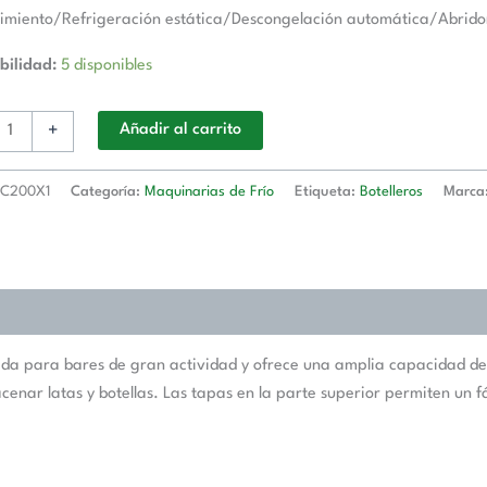
miento/Refrigeración estática/Descongelación automática/Abridor 
bilidad:
5 disponibles
+
Añadir al carrito
C200X1
Categoría:
Maquinarias de Frío
Etiqueta:
Botelleros
Marca
ada para bares de gran actividad y ofrece una amplia capacidad de
cenar latas y botellas. Las tapas en la parte superior permiten un 