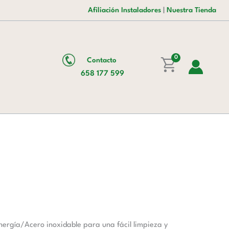
era:
es:
Afiliación Instaladores
|
Nuestra Tienda
2.095,00 €.
1.460,00 €.
0
Contacto
658 177 599
nergía/Acero inoxidable para una fácil limpieza y