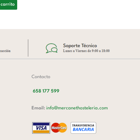
 carrito
A
Contacto
658 177 599
Email:
info@mercanethosteleria.com