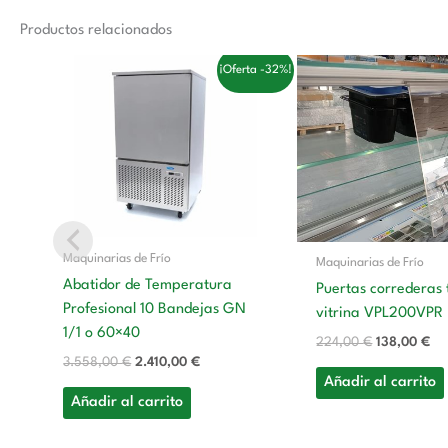
Productos relacionados
El
El
El
El
¡Oferta -32%!
precio
precio
precio
pre
original
actual
original
ac
era:
es:
era:
es:
3.558,00 €.
2.410,00 €.
224,00 €.
13
Maquinarias de Frío
Maquinarias de Frío
Abatidor de Temperatura
Puertas correderas 
Profesional 10 Bandejas GN
vitrina VPL200VPR
1/1 o 60×40
224,00
€
138,00
€
3.558,00
€
2.410,00
€
Añadir al carrito
Añadir al carrito