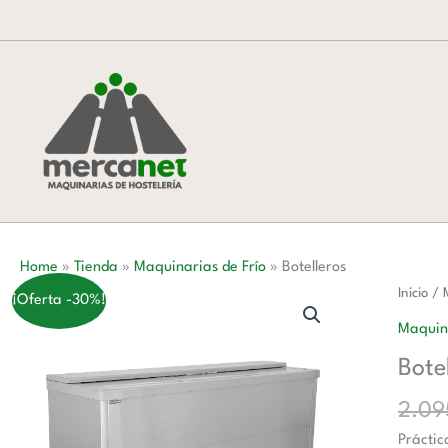
Ir
al
contenido
Home
»
Tienda
»
Maquinarias de Frío
»
Botelleros
Botelle
Inicio
/
¡Oferta -30%!
cantida
Maquina
Bote
2.0
Práctic