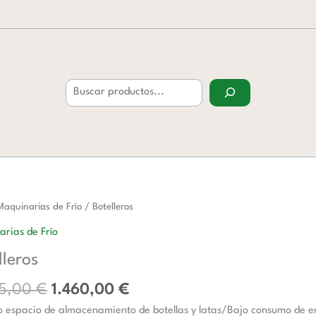
Buscar
El
El
ros
Maquinarias de Frío
/ Botelleros
precio
precio
d
rias de Frío
original
actual
lleros
era:
es:
2.095,00 €.
1.460,00 €.
95,00
€
1.460,00
€
o espacio de almacenamiento de botellas y latas/Bajo consumo de e