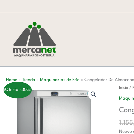
Ir
al
contenido
Home
»
Tienda
»
Maquinarias de Frío
»
Congelador De Almacen
Congel
Inicio
/
¡Oferta -30%!
De
Maquina
Almace
Cong
cantida
1.15
Nuevo d