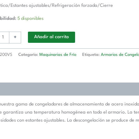
ica/Estantes ajustables/Refrigeración forzada/Cierre
bilidad:
5 disponibles
+
Añadir al carrito
200VS
Categoría:
Maquinarias de Frío
Etiqueta:
Armarios de Congel
 nuestra gama de congeladores de almacenamiento de acero inoxidab
que garantiza una temperatura homogénea en todo el armario. La temp
esidades con estantes ajustables. La descongelación se produce de