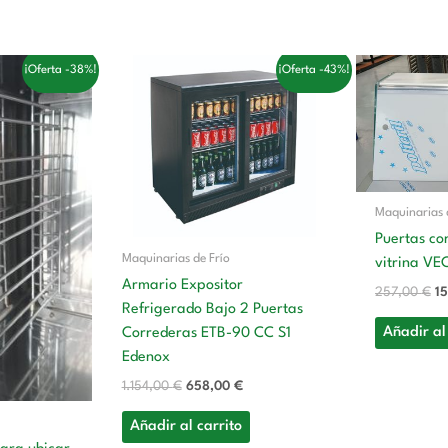
El
El
El
¡Oferta -38%!
¡Oferta -43%!
io
precio
precio
pr
al
original
actual
or
era:
es:
er
0 €.
1.154,00 €.
658,00 €.
25
Maquinarias 
Puertas co
Maquinarias de Frío
vitrina VE
Armario Expositor
257,00
€
1
Refrigerado Bajo 2 Puertas
Añadir al
Correderas ETB-90 CC S1
Edenox
1.154,00
€
658,00
€
Añadir al carrito