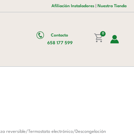
era:
es:
cantidad
Afiliación Instaladores
|
Nuestra Tienda
1.155,00 €.
805,00 €.
0
Contacto
658 177 599
za reversible/Termostato electrónico/Descongelación