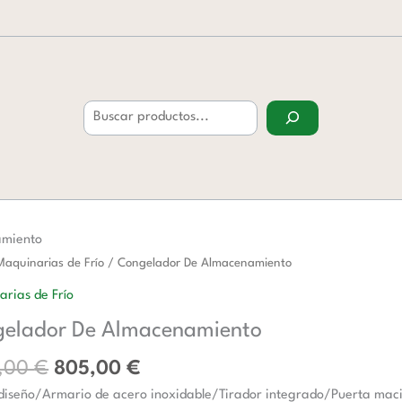
Buscar
amiento
El
El
ador
Maquinarias de Frío
/ Congelador De Almacenamiento
precio
precio
rias de Frío
original
actual
namiento
elador De Almacenamiento
era:
es:
d
1.155,00 €.
805,00 €.
5,00
€
805,00
€
iseño/Armario de acero inoxidable/Tirador integrado/Puerta maci