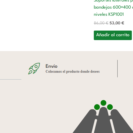
Soportes laterales 
bandejas 600×400 
niveles KSP1001
86,00
€
53,00
€
Añadir al carrito