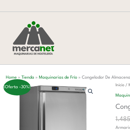
Ir
al
contenido
Home
»
Tienda
»
Maquinarias de Frío
»
Congelador De Almacen
Congel
Inicio
/
¡Oferta -30%!
De
Maquina
Almace
Cong
cantida
1.48
Armario