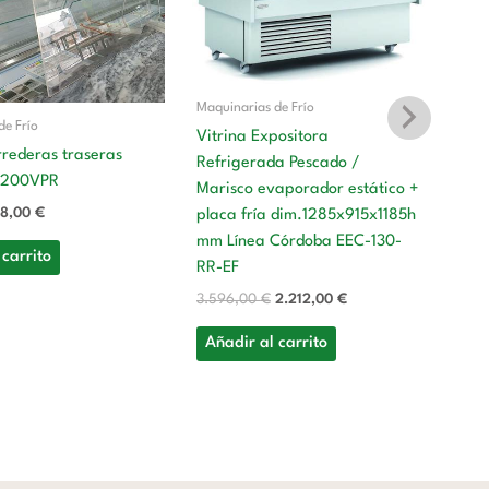
Maquinarias de Frío
de Frío
Vitrina Expositora
rrederas traseras
Refrigerada Pescado /
PL200VPR
Ma
Marisco evaporador estático +
38,00
€
placa fría dim.1285x915x1185h
Vi
mm Línea Córdoba EEC-130-
Re
 carrito
RR-EF
Ma
pl
3.596,00
€
2.212,00
€
m
Añadir al carrito
C
3.
A