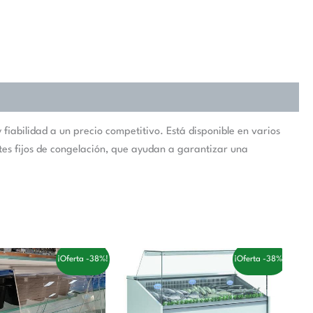
iabilidad a un precio competitivo. Está disponible en varios
ntes fijos de congelación, que ayudan a garantizar una
El
El
El
¡Oferta -38%!
¡Oferta -38%!
ecio
precio
precio
precio
iginal
actual
original
actual
a:
es:
era:
es:
4,00 €.
138,00 €.
3.596,00 €.
2.212,00 €.