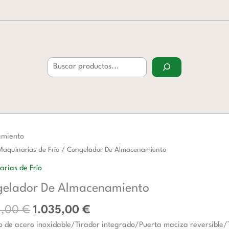
Buscar
amiento
El
El
ador
Maquinarias de Frío
/ Congelador De Almacenamiento
precio
precio
rias de Frío
original
actual
namiento
elador De Almacenamiento
era:
es:
d
1.485,00 €.
1.035,00 €.
5,00
€
1.035,00
€
 de acero inoxidable/Tirador integrado/Puerta maciza reversible/T