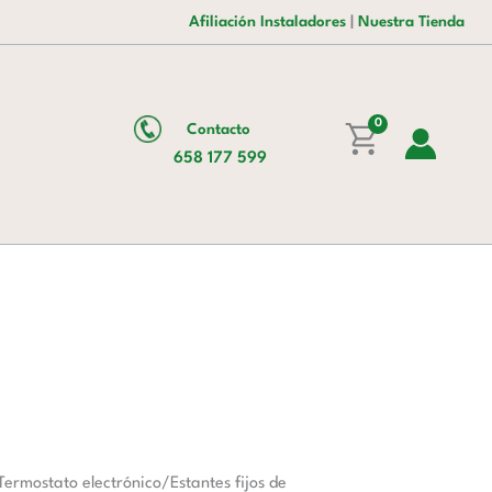
era:
es:
cantidad
Afiliación Instaladores
|
Nuestra Tienda
1.485,00 €.
1.035,00 €.
0
Contacto
658 177 599
ermostato electrónico/Estantes fijos de