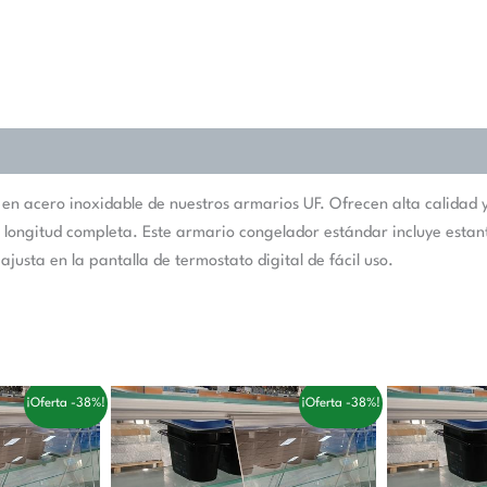
 acero inoxidable de nuestros armarios UF. Ofrecen alta calidad y f
de longitud completa. Este armario congelador estándar incluye esta
sta en la pantalla de termostato digital de fácil uso.
El
El
El
¡Oferta -38%!
¡Oferta -38%!
o
precio
precio
pr
al
original
actual
or
era:
es:
er
0 €.
168,00 €.
104,00 €.
22