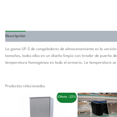
Descripción
La gama UF-S de congeladores de almacenamiento es la versión en
tamaños, todos ellos en un diseño limpio con tirador de puerta 
temperatura homogénea en todo el armario. La temperatura se aju
Productos relacionados
El
El
El
El
¡Oferta -32%!
precio
precio
precio
preci
original
actual
original
actu
era:
es:
era:
es:
3.558,00 €.
2.410,00 €.
141,00 €.
87,0