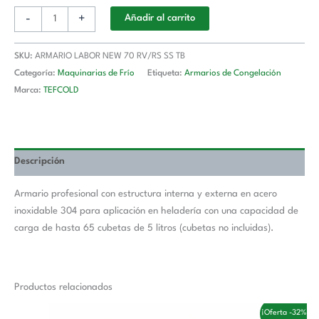
-
+
Añadir al carrito
SKU:
ARMARIO LABOR NEW 70 RV/RS SS TB
Categoría:
Maquinarias de Frío
Etiqueta:
Armarios de Congelación
Marca:
TEFCOLD
Descripción
Armario profesional con estructura interna y externa en acero
inoxidable 304 para aplicación en heladería con una capacidad de
carga de hasta 65 cubetas de 5 litros (cubetas no incluidas).
Productos relacionados
El
El
¡Oferta -32%!