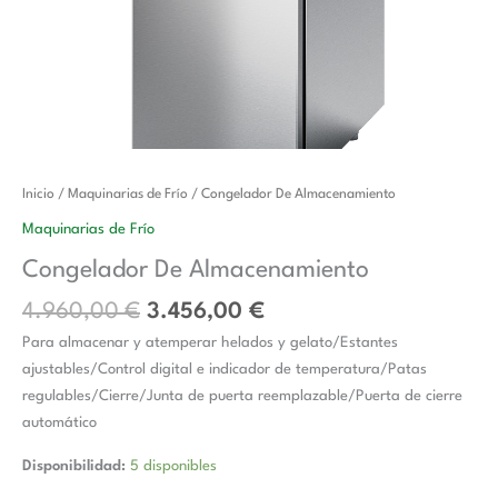
El
El
Congelador
Inicio
/
Maquinarias de Frío
/ Congelador De Almacenamiento
precio
precio
De
Maquinarias de Frío
original
actual
Almacenamiento
Congelador De Almacenamiento
era:
es:
cantidad
4.960,00 €.
3.456,00 €.
4.960,00
€
3.456,00
€
Para almacenar y atemperar helados y gelato/Estantes
ajustables/Control digital e indicador de temperatura/Patas
regulables/Cierre/Junta de puerta reemplazable/Puerta de cierre
automático
Disponibilidad:
5 disponibles