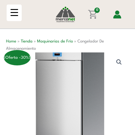
Ir
cantidad
al
0
contenido
Home
»
Tienda
»
Maquinarias de Frío
»
Congelador De
Almacenamiento
¡Oferta -30%!