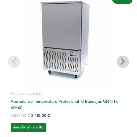
precio
precio
original
actual
era:
es:
3.558,00 €.
2.410,00 €.
Maquinarias de Frío
Abatidor de Temperatura Profesional 10 Bandejas GN 1/1 o
60×40
3.558,00
€
2.410,00
€
Añadir al carrito