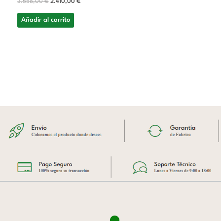
3.558,00
€
2.410,00
€
Añadir al carrito