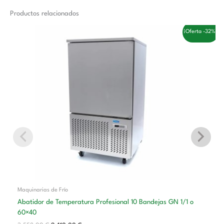
Productos relacionados
El
El
¡Oferta -32%!
precio
precio
original
actual
era:
es:
3.558,00 €.
2.410,00 €.
Maquinarias de Frío
Abatidor de Temperatura Profesional 10 Bandejas GN 1/1 o
60×40