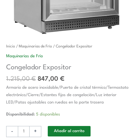
El
El
Congelador
Inicio
/
Maquinarias de Frío
/ Congelador Expositor
precio
precio
Expositor
Maquinarias de Frío
original
actual
cantidad
Congelador Expositor
era:
es:
1.215,00 €.
847,00 €.
1.215,00
€
847,00
€
Armario de acero inoxidable/Puerta de cristal térmico/Termostato
electrónico/Cierre/Estantes fijos de congelación/Luz interior
LED/Patas ajustables con ruedas en la parte trasera
Disponibilidad:
5 disponibles
-
+
Añadir al carrito