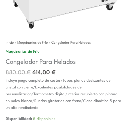
El
El
Congelador
Inicio
/
Maquinarias de Frío
/ Congelador Para Helados
precio
precio
Para
Maquinarias de Frío
original
actual
Helados
Congelador Para Helados
era:
es:
cantidad
880,00 €.
614,00 €.
880,00
€
614,00
€
Incluye juego completo de cestos/Tapas planas deslizantes de
cristal con cierre/Excelentes posibilidades de
personalización/Termómetro digital/Interior recubierto con pintura
en polvo blanca/Ruedas giratorias con freno/Clase climática 5 para
un alto rendimiento
Disponibilidad:
5 disponibles