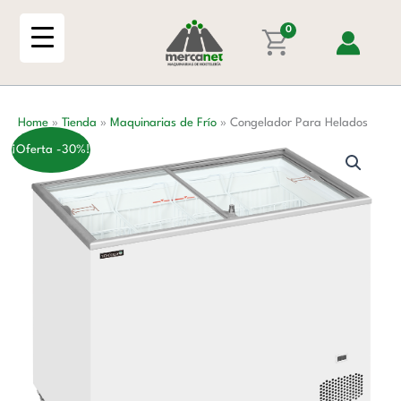
Ir
cantidad
al
0
contenido
Home
»
Tienda
»
Maquinarias de Frío
»
Congelador Para Helados
¡Oferta -30%!