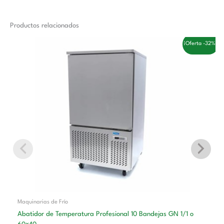
Productos relacionados
El
El
¡Oferta -32%!
precio
precio
original
actual
era:
es:
3.558,00 €.
2.410,00 €.
Maquinarias de Frío
Abatidor de Temperatura Profesional 10 Bandejas GN 1/1 o