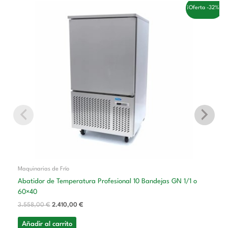
El
El
¡Oferta -32%!
precio
precio
original
actual
era:
es:
3.558,00 €.
2.410,00 €.
Maquinarias de Frío
Abatidor de Temperatura Profesional 10 Bandejas GN 1/1 o
60×40
3.558,00
€
2.410,00
€
Añadir al carrito