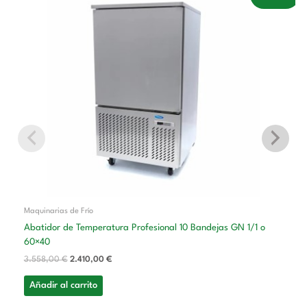
precio
precio
original
actual
era:
es:
3.558,00 €.
2.410,00 €.
Maquinarias de Frío
Abatidor de Temperatura Profesional 10 Bandejas GN 1/1 o
60×40
3.558,00
€
2.410,00
€
Añadir al carrito