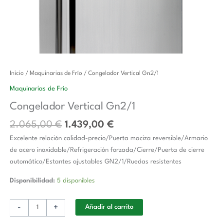
El
El
Congelador
Inicio
/
Maquinarias de Frío
/ Congelador Vertical Gn2/1
precio
precio
Vertical
Maquinarias de Frío
original
actual
Gn2/1
Congelador Vertical Gn2/1
era:
es:
cantidad
2.065,00 €.
1.439,00 €.
2.065,00
€
1.439,00
€
Excelente relación calidad-precio/Puerta maciza reversible/Armario
de acero inoxidable/Refrigeración forzada/Cierre/Puerta de cierre
automático/Estantes ajustables GN2/1/Ruedas resistentes
Disponibilidad:
5 disponibles
-
+
Añadir al carrito