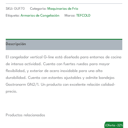
SKU:
GUF70
Categoría:
Maquinarias de Frío
Etiqueta:
Armarios de Congelación
Marca:
TEFCOLD
Descripción
El congelador vertical G-line está diseñado para entornos de cocina
de intensa actividad. Cuenta con fuertes ruedas para mayor
flexibilidad, y exterior de acero inoxidable para una alta
durabilidad. Cuenta con estantes ajustables y admite bandejas
Gastronorm GN2/1. Un producto con excelente relación calidad-
precio.
Productos relacionados
El
El
¡Oferta -32%!