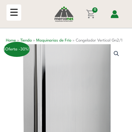
Ir
cantidad
al
0
contenido
Home
»
Tienda
»
Maquinarias de Frío
»
Congelador Vertical Gn2/1
¡Oferta -30%!