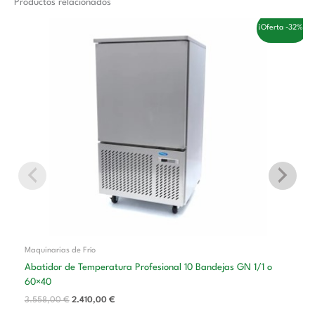
Productos relacionados
El
El
¡Oferta -32%!
precio
precio
original
actual
era:
es:
3.558,00 €.
2.410,00 €.
Maquinarias de Frío
Abatidor de Temperatura Profesional 10 Bandejas GN 1/1 o
60×40
3.558,00
€
2.410,00
€