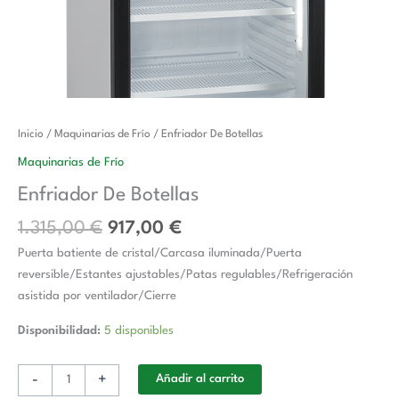
El
El
Enfriador
Inicio
/
Maquinarias de Frío
/ Enfriador De Botellas
precio
precio
De
Maquinarias de Frío
original
actual
Botellas
Enfriador De Botellas
era:
es:
cantidad
1.315,00 €.
917,00 €.
1.315,00
€
917,00
€
Puerta batiente de cristal/Carcasa iluminada/Puerta
reversible/Estantes ajustables/Patas regulables/Refrigeración
asistida por ventilador/Cierre
Disponibilidad:
5 disponibles
-
+
Añadir al carrito