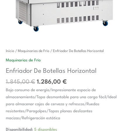
El
El
Enfriador
Inicio
/
Maquinarias de Frío
/ Enfriador De Botellas Horizontal
precio
precio
De
Maquinarias de Frío
original
actual
Botellas
Enfriador De Botellas Horizontal
era:
es:
Horizontal
1.845,00 €.
1.286,00 €.
cantidad
1.845,00
€
1.286,00
€
Bajo consumo de energía/Impresionante espacio de
almacenamiento/Tapa desmontable para una carga fácil/Ideal
para almacenar cajas de cerveza y refrescos/Ruedas
resistentes/Paragolpes/Tapas planas deslizantes
macizas/Refrigeración estática
Disponibilidad:
5 disponibles