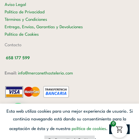
Aviso Legal
Política de Privacidad
Términos y Condiciones
Entrega, Envíos, Garantías y Devoluciones
Política de Cookies
Contacto
658 177 599
Email:
info@mercanethosteleria.com
Carrer de Loreto, 13-15, Letra C (Local) Les Corts, 08029 Barcelona.
Esta web utiliza cookies para una mejor experiencia de usuario. Si
Mercanet © 2026.
| Diseñado por
Avanzada Digital
| Webmaster
OWH
continúa navegando está dando su consentimiento para la
0
Cloud
aceptación de ésta y de nuestra
política de cookies
.
Aceptar
Facebook
Linkedin
Instagram