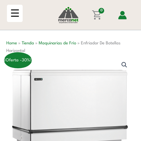
Ir
Horizontal
al
0
cantidad
contenido
Home
»
Tienda
»
Maquinarias de Frío
»
Enfriador De Botellas
Horizontal
¡Oferta -30%!