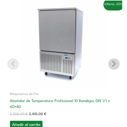
El
El
¡Oferta -32%!
precio
precio
original
actual
era:
es:
3.558,00 €.
2.410,00 €.
Maquinarias de Frío
Abatidor de Temperatura Profesional 10 Bandejas GN 1/1 o
60×40
3.558,00
€
2.410,00
€
Añadir al carrito