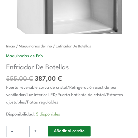
El
El
Enfriador
Inicio
/
Maquinarias de Frío
/ Enfriador De Botellas
precio
precio
De
Maquinarias de Frío
original
actual
Botellas
Enfriador De Botellas
era:
es:
cantidad
555,00 €.
387,00 €.
555,00
€
387,00
€
Puerta reversible curva de cristal/Refrigeración asistida por
ventilador/Luz interior LED/Puerta batiente de cristal/Estantes
ajustables/Patas regulables
Disponibilidad:
5 disponibles
-
+
Añadir al carrito