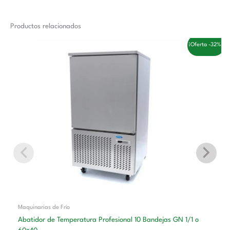
Productos relacionados
El
El
¡Oferta -32%!
precio
precio
original
actual
era:
es:
3.558,00 €.
2.410,00 €.
Maquinarias de Frío
Abatidor de Temperatura Profesional 10 Bandejas GN 1/1 o