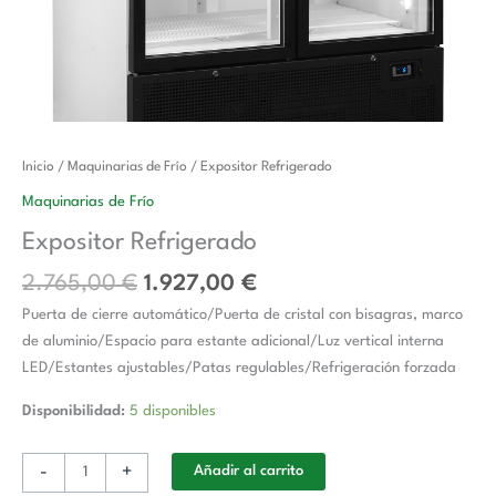
El
El
Expositor
Inicio
/
Maquinarias de Frío
/ Expositor Refrigerado
precio
precio
Refrigerado
Maquinarias de Frío
original
actual
cantidad
Expositor Refrigerado
era:
es:
2.765,00 €.
1.927,00 €.
2.765,00
€
1.927,00
€
Puerta de cierre automático/Puerta de cristal con bisagras, marco
de aluminio/Espacio para estante adicional/Luz vertical interna
LED/Estantes ajustables/Patas regulables/Refrigeración forzada
Disponibilidad:
5 disponibles
-
+
Añadir al carrito