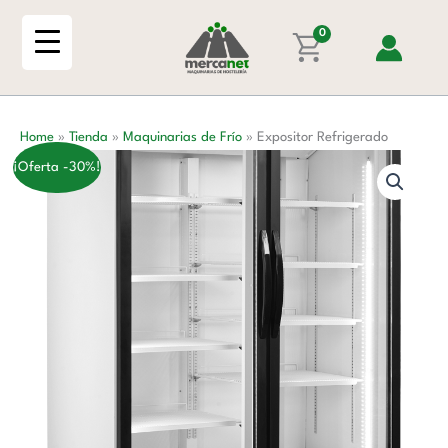
Ir
al
0
contenido
Home
»
Tienda
»
Maquinarias de Frío
»
Expositor Refrigerado
¡Oferta -30%!