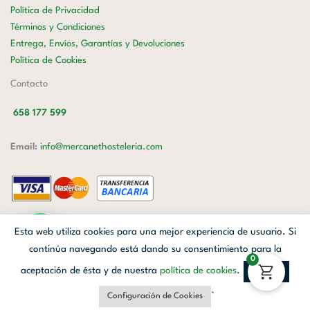
Política de Privacidad
Términos y Condiciones
Entrega, Envíos, Garantías y Devoluciones
Política de Cookies
Contacto
658 177 599
Email:
info@mercanethosteleria.com
Carrer de Loreto, 13-15, Letra C (Local) Les Corts, 08029 Barcelona.
Esta web utiliza cookies para una mejor experiencia de usuario. Si
Mercanet © 2026.
| Diseñado por
Avanzada Digital
| Webmaster
OWH
continúa navegando está dando su consentimiento para la
0
Cloud
aceptación de ésta y de nuestra
política de cookies
.
Aceptar
Facebook
Linkedin
Instagram
`
Configuración de Cookies