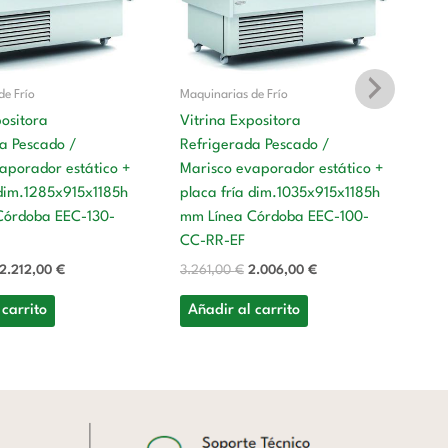
de Frío
Maquinarias de Frío
positora
Vitrina Expositora
a Pescado /
Refrigerada Pescado /
Ma
aporador estático +
Marisco evaporador estático +
 dim.1285x915x1185h
placa fría dim.1035x915x1185h
Es
Córdoba EEC-130-
mm Línea Córdoba EEC-100-
m
CC-RR-EF
5
2.212,00
€
3.261,00
€
2.006,00
€
A
 carrito
Añadir al carrito