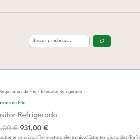
Buscar
El
El
or
Maquinarias de Frío
/ Expositor Refrigerado
precio
precio
erado
rias de Frío
original
actual
d
sitor Refrigerado
era:
es:
1.335,00 €.
931,00 €.
5,00
€
931,00
€
batiente de cristal/Termostato electrónico/Estantes ajustables/Refri