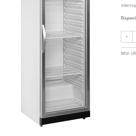
interru
Disponi
-
SKU:
UR