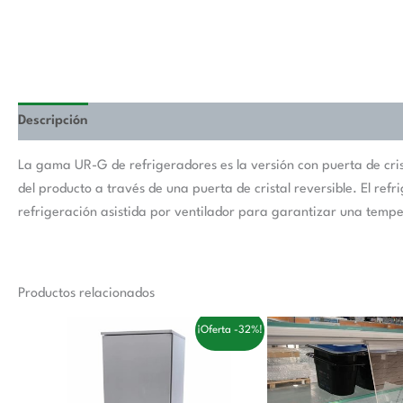
Descripción
La gama UR-G de refrigeradores es la versión con puerta de crist
del producto a través de una puerta de cristal reversible. El re
refrigeración asistida por ventilador para garantizar una tempe
Productos relacionados
El
El
El
El
¡Oferta -32%!
precio
precio
precio
pre
original
actual
original
act
era:
es:
era:
es:
3.558,00 €.
2.410,00 €.
168,00 €.
104