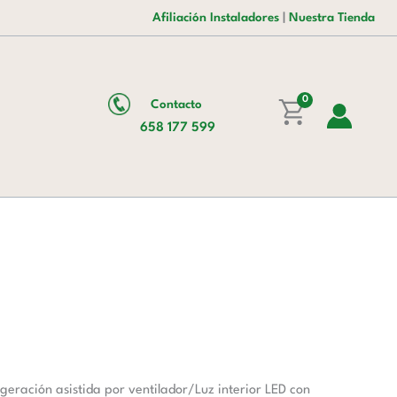
era:
es:
Afiliación Instaladores
|
Nuestra Tienda
1.335,00 €.
931,00 €.
0
Contacto
658 177 599
geración asistida por ventilador/Luz interior LED con