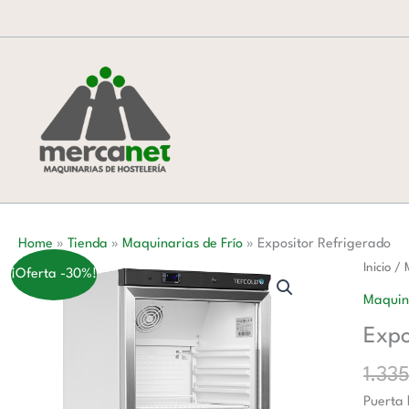
Ir
al
contenido
Home
»
Tienda
»
Maquinarias de Frío
»
Expositor Refrigerado
Exposit
Inicio
/
¡Oferta -30%!
Refrig
Maquina
cantida
Expo
1.33
Puerta 