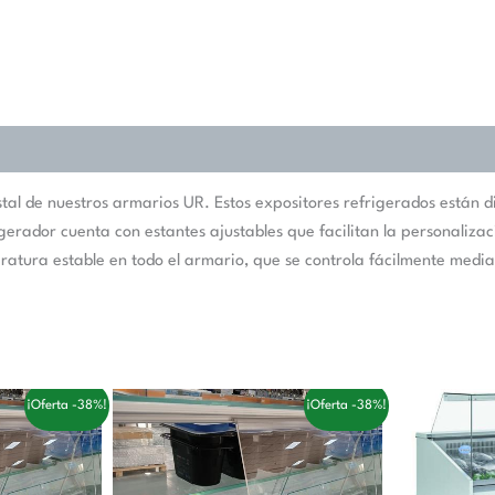
al de nuestros armarios UR. Estos expositores refrigerados están di
frigerador cuenta con estantes ajustables que facilitan la personali
ratura estable en todo el armario, que se controla fácilmente media
El
El
¡Oferta -38%!
¡Oferta -38%!
cio
precio
precio
ual
original
actual
era:
es:
,00 €.
224,00 €.
138,00 €.