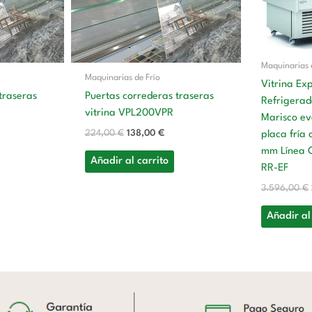
Maquinarias 
Maquinarias de Frío
Vitrina Ex
traseras
Puertas correderas traseras
Refrigerad
vitrina VPL200VPR
Marisco ev
224,00
€
138,00
€
placa fría
mm Línea 
Añadir al carrito
RR-EF
3.596,00
€
Añadir al