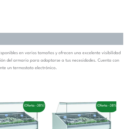
sponibles en varios tamaños y ofrecen una excelente visibilidad
zación del armario para adaptarse a tus necesidades. Cuenta con
nte un termostato electrónico.
El
El
El
El
¡Oferta -38%!
¡Oferta -38%!
precio
precio
precio
precio
original
actual
original
actual
era:
es:
era:
es:
3.596,00 €.
2.212,00 €.
3.261,00 €.
2.006,00 €.