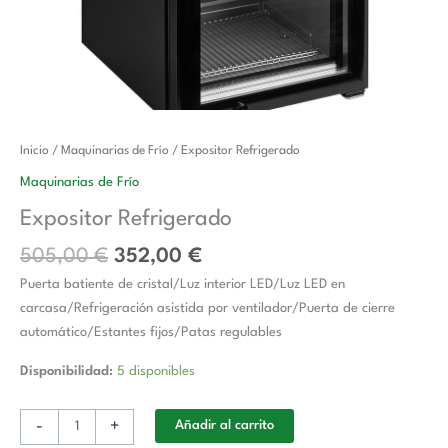
El
El
Expositor
Inicio
/
Maquinarias de Frío
/ Expositor Refrigerado
precio
precio
Refrigerado
Maquinarias de Frío
original
actual
cantidad
Expositor Refrigerado
era:
es:
505,00 €.
352,00 €.
505,00
€
352,00
€
Puerta batiente de cristal/Luz interior LED/Luz LED en
carcasa/Refrigeración asistida por ventilador/Puerta de cierre
automático/Estantes fijos/Patas regulables
Disponibilidad:
5 disponibles
-
+
Añadir al carrito