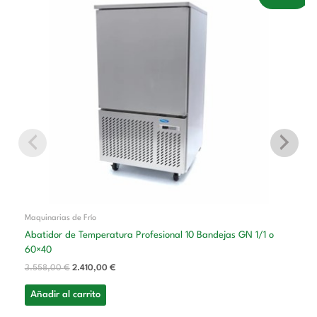
precio
precio
original
actual
era:
es:
3.558,00 €.
2.410,00 €.
Maquinarias de Frío
Abatidor de Temperatura Profesional 10 Bandejas GN 1/1 o
60×40
3.558,00
€
2.410,00
€
Añadir al carrito