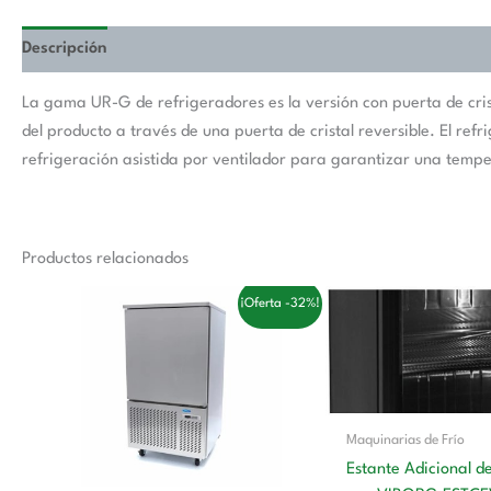
Descripción
La gama UR-G de refrigeradores es la versión con puerta de crist
del producto a través de una puerta de cristal reversible. El re
refrigeración asistida por ventilador para garantizar una tempe
Productos relacionados
El
El
El
El
¡Oferta -32%!
precio
precio
precio
preci
original
actual
original
actua
era:
es:
era:
es:
3.558,00 €.
2.410,00 €.
50,00 €.
31,00
Maquinarias de Frío
Estante Adicional 