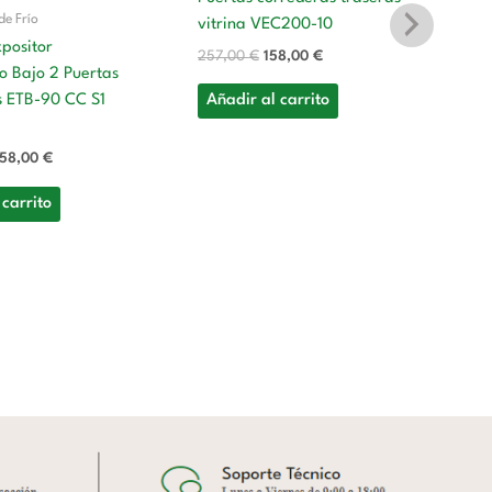
de Frío
vitrina VEC200-10
positor
257,00
€
158,00
€
o Bajo 2 Puertas
Ma
Añadir al carrito
s ETB-90 CC S1
Pu
vi
58,00
€
14
 carrito
A