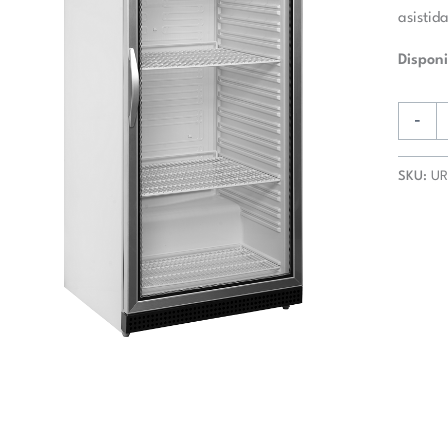
asistid
Disponi
-
SKU:
U