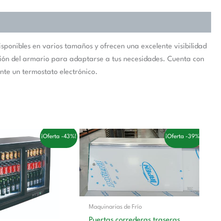
sponibles en varios tamaños y ofrecen una excelente visibilidad
zación del armario para adaptarse a tus necesidades. Cuenta con
nte un termostato electrónico.
l
El
El
El
¡Oferta -43%!
¡Oferta -39%!
recio
precio
precio
precio
riginal
actual
original
actual
ra:
es:
era:
es:
.154,00 €.
658,00 €.
257,00 €.
158,00 €.
Maquinarias de Frío
Puertas correderas traseras