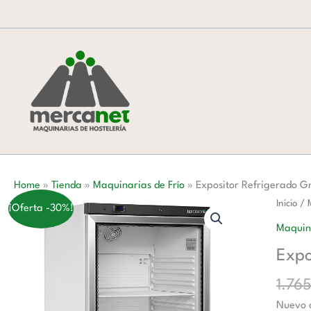
Ir
al
contenido
Home
»
Tienda
»
Maquinarias de Frío
»
Expositor Refrigerado G
Exposit
Inicio
/
¡Oferta -30%!
Refrig
Maquina
Gn2/1
Expo
cantida
1.76
Nuevo d