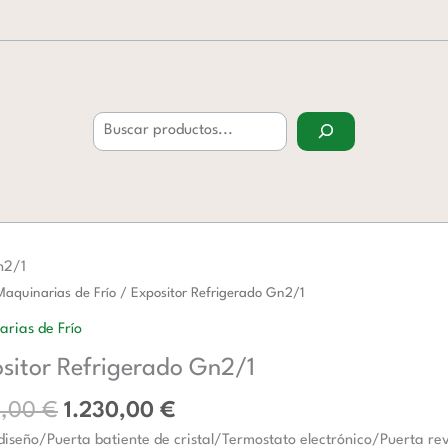
Buscar
n2/1
El
El
or
Maquinarias de Frío
/ Expositor Refrigerado Gn2/1
precio
precio
erado
rias de Frío
original
actual
sitor Refrigerado Gn2/1
era:
es:
d
1.765,00 €.
1.230,00 €.
5,00
€
1.230,00
€
iseño/Puerta batiente de cristal/Termostato electrónico/Puerta rev