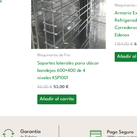
V
Maquinarias 
Armario Ex
Refrigerad
Corredera
Edenox
1.154,00
€
6
Maquinarias de Frío
Añadir al
Soportes laterales para ubicar
bandejas 600×400 de 4
niveles KSP1001
86,00
€
53,00
€
Añadir al carrito