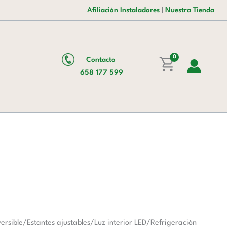
era:
es:
cantidad
Afiliación Instaladores
|
Nuestra Tienda
1.765,00 €.
1.230,00 €.
0
Contacto
658 177 599
ersible/Estantes ajustables/Luz interior LED/Refrigeración