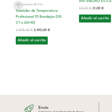
mm VIBORG ESTCE
Maquinarias de Frío
50,00
€
31,00
€
Abatidor de Temperatura
Profesional 10 Bandejas GN
Añadir al carrito
1/1 o 60×40
3.558,00
€
2.410,00
€
Añadir al carrito