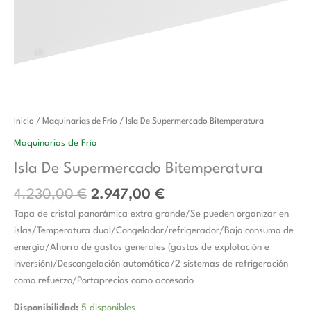
El
El
Isla
Inicio
/
Maquinarias de Frío
/ Isla De Supermercado Bitemperatura
precio
precio
De
Maquinarias de Frío
original
actual
Supermercado
Isla De Supermercado Bitemperatura
era:
es:
Bitemperatura
4.230,00 €.
2.947,00 €.
cantidad
4.230,00
€
2.947,00
€
Tapa de cristal panorámica extra grande/Se pueden organizar en
islas/Temperatura dual/Congelador/refrigerador/Bajo consumo de
energía/Ahorro de gastos generales (gastos de explotación e
inversión)/Descongelación automática/2 sistemas de refrigeración
como refuerzo/Portaprecios como accesorio
Disponibilidad:
5 disponibles