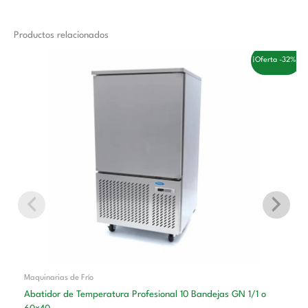
Productos relacionados
El
El
¡Oferta -32%!
precio
precio
original
actual
era:
es:
3.558,00 €.
2.410,00 €.
Maquinarias de Frío
Abatidor de Temperatura Profesional 10 Bandejas GN 1/1 o