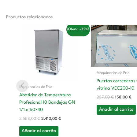
Productos relacionados
El
El
El
El
¡Oferta -32%!
precio
precio
precio
pre
original
actual
original
ac
era:
es:
era:
es:
3.558,00 €.
2.410,00 €.
257,00 €.
15
Maquinarias de Frío
Puertas correderas 
Maquinarias de Frío
vitrina VEC200-10
Abatidor de Temperatura
257,00
€
158,00
€
Profesional 10 Bandejas GN
Añadir al carrito
1/1 o 60×40
3.558,00
€
2.410,00
€
Añadir al carrito