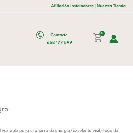
era:
es:
Bitemperatura
Afiliación Instaladores
|
Nuestra Tienda
4.150,00 €.
2.892,00 €.
Color
Negro
cantidad
0
Contacto
658 177 599
gro
variable para el ahorro de energía/Excelente visibilidad de