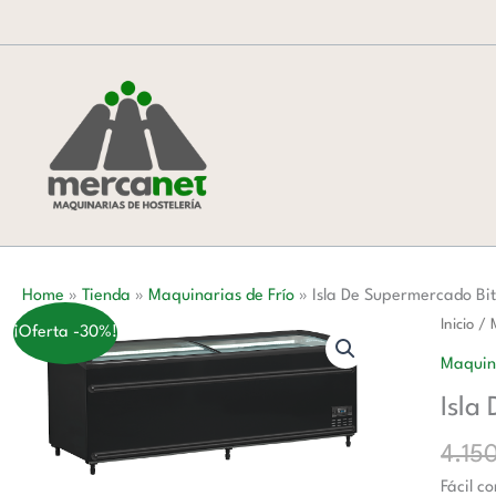
Ir
al
contenido
Home
»
Tienda
»
Maquinarias de Frío
»
Isla De Supermercado Bi
Isla
Inicio
/
¡Oferta -30%!
De
Maquina
Superm
Isla
Bitemp
Color
4.15
Negro
Fácil c