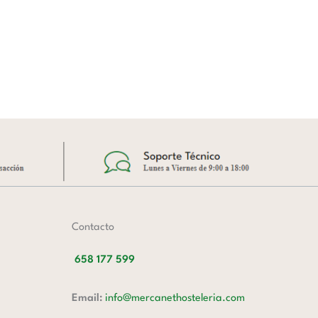
m
R
3.
A
Contacto
658 177 599
Email:
info@mercanethosteleria.com