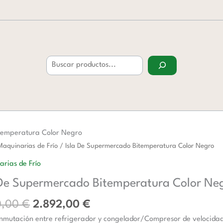
Buscar
temperatura Color Negro
El
El
Maquinarias de Frío
/ Isla De Supermercado Bitemperatura Color Negro
precio
precio
rias de Frío
original
actual
ercado
 De Supermercado Bitemperatura Color Ne
era:
es:
eratura
4.150,00 €.
2.892,00 €.
0,00
€
2.892,00
€
onmutación entre refrigerador y congelador/Compresor de velocidad 