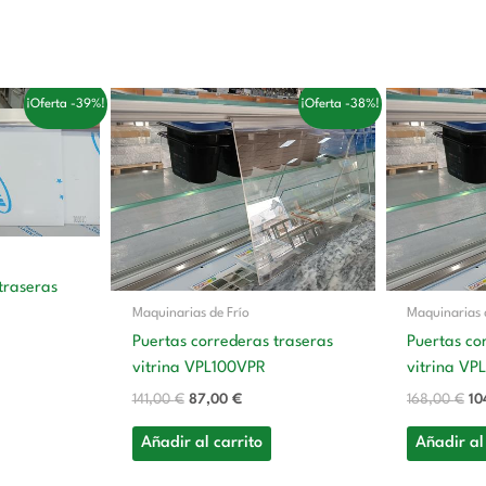
El
El
El
¡Oferta -39%!
¡Oferta -38%!
cio
precio
precio
pr
tual
original
actual
or
era:
es:
er
8,00 €.
141,00 €.
87,00 €.
16
traseras
Maquinarias de Frío
Maquinarias 
Puertas correderas traseras
Puertas co
vitrina VPL100VPR
vitrina VP
141,00
€
87,00
€
168,00
€
10
Añadir al carrito
Añadir al