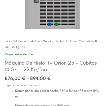
Rango
Máquina
Inicio
/
Maquinarias de Frío
/ Máquina De Hielo Itv Orion 25 – Cubitos 14
de
De
Gr. – 22 Kg/Día
precios:
Hielo
Maquinarias de Frío
desde
Itv
Máquina De Hielo Itv Orion 25 – Cubitos
876,00 €
Orion
14 Gr. – 22 Kg/Día
hasta
25
894,00 €
-
876,00
€
-
894,00
€
Cubitos
Especificaciones técnicas:
14
Dimensiones sin patas:
Ancho 350 x fondo 475 x alto 593
Gr.
mm
-
22
Dimensiones con patas:
Alto 599 mm