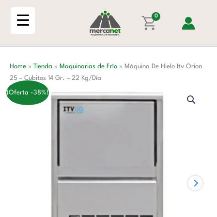
Ir
al
0
contenido
Home
»
Tienda
»
Maquinarias de Frío
»
Máquina De Hielo Itv Orion
25 – Cubitos 14 Gr. – 22 Kg/Día
¡Oferta -38%!