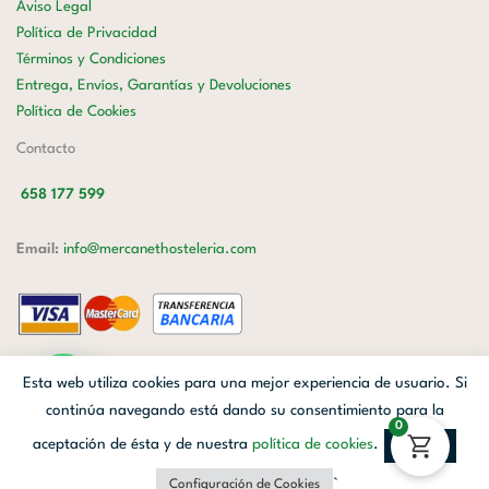
Aviso Legal
Política de Privacidad
Términos y Condiciones
Entrega, Envíos, Garantías y Devoluciones
Política de Cookies
Contacto
658 177 599
Email:
info@mercanethosteleria.com
Carrer de Loreto, 13-15, Letra C (Local) Les Corts, 08029 Barcelona.
Esta web utiliza cookies para una mejor experiencia de usuario. Si
Mercanet © 2026.
| Diseñado por
Avanzada Digital
| Webmaster
OWH
continúa navegando está dando su consentimiento para la
0
Cloud
aceptación de ésta y de nuestra
política de cookies
.
Aceptar
Facebook
Linkedin
Instagram
`
Configuración de Cookies