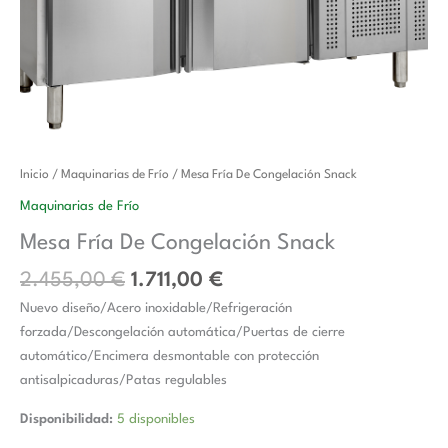
El
El
Mesa
Inicio
/
Maquinarias de Frío
/ Mesa Fría De Congelación Snack
precio
precio
Fría
Maquinarias de Frío
original
actual
De
Mesa Fría De Congelación Snack
era:
es:
Congelación
2.455,00 €.
1.711,00 €.
Snack
2.455,00
€
1.711,00
€
cantidad
Nuevo diseño/Acero inoxidable/Refrigeración
forzada/Descongelación automática/Puertas de cierre
automático/Encimera desmontable con protección
antisalpicaduras/Patas regulables
Disponibilidad:
5 disponibles