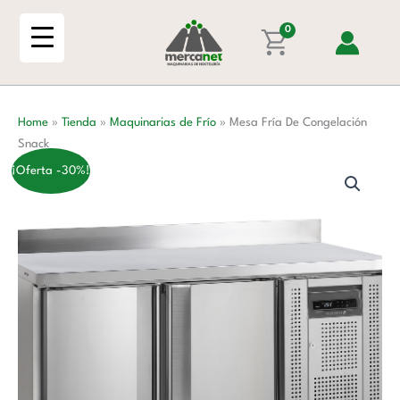
Ir
Congelación
al
0
Snack
contenido
cantidad
Home
»
Tienda
»
Maquinarias de Frío
»
Mesa Fría De Congelación
Snack
¡Oferta -30%!