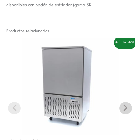
disponibles con opción de enfriador (gama SK).
Productos relacionados
El
El
¡Oferta -32%!
precio
precio
original
actual
era:
es:
3.558,00 €.
2.410,00 €.