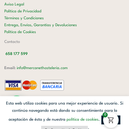
Aviso Legal
Política de Privacidad
Términos y Condiciones
Entrega, Envíos, Garantías y Devoluciones
Política de Cookies
Contacto
658 177 599
Email:
info@mercanethosteleria.com
Carrer de Loreto, 13-15, Letra C (Local) Les Corts, 08029 Barcelona.
Esta web utiliza cookies para una mejor experiencia de usuario. Si
Mercanet © 2026.
| Diseñado por
Avanzada Digital
| Webmaster
OWH
continúa navegando está dando su consentimiento para la
0
Cloud
aceptación de ésta y de nuestra
política de cookies
.
Aceptar
Facebook
Linkedin
Instagram