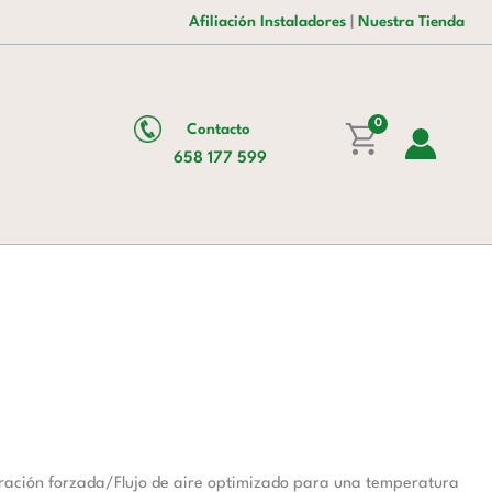
era:
es:
Preparación
Afiliación Instaladores
|
Nuestra Tienda
2.370,00 €.
1.652,00 €.
De
Sándwiches
Gn1/1
0
Contacto
cantidad
658 177 599
ación forzada/Flujo de aire optimizado para una temperatura