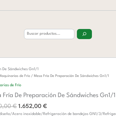
Buscar
n De Sándwiches Gn1/1
El
El
Maquinarias de Frío
/ Mesa Fría De Preparación De Sándwiches Gn1/1
precio
precio
rias de Frío
original
actual
 Fría De Preparación De Sándwiches Gn1/1
era:
es:
ación
2.370,00 €.
1.652,00 €.
0,00
€
1.652,00
€
ches
iseño/Acero inoxidable/Refrigeración de bandejas GN1/3/Refriger