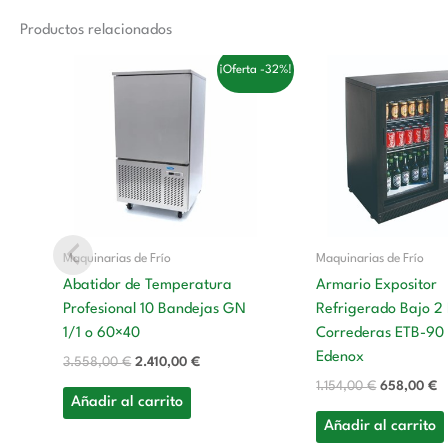
Productos relacionados
El
El
El
El
¡Oferta -32%!
precio
precio
precio
p
original
actual
original
a
era:
es:
era:
es
3.558,00 €.
2.410,00 €.
1.154,00 €.
6
Maquinarias de Frío
Maquinarias de Frío
Abatidor de Temperatura
Armario Expositor
Profesional 10 Bandejas GN
Refrigerado Bajo 2
1/1 o 60×40
Correderas ETB-90
Edenox
3.558,00
€
2.410,00
€
1.154,00
€
658,00
€
Añadir al carrito
Añadir al carrito