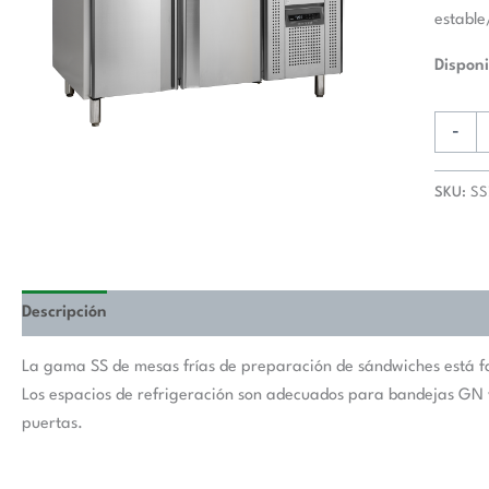
Gn1/1
estable
cantida
Disponi
-
SKU:
SS
Descripción
La gama SS de mesas frías de preparación de sándwiches está fab
Los espacios de refrigeración son adecuados para bandejas GN y 
puertas.