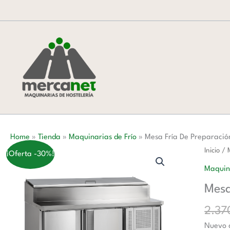
Ir
al
contenido
Home
»
Tienda
»
Maquinarias de Frío
»
Mesa Fría De Preparació
Mesa
Inicio
/
¡Oferta -30%!
Fría
Maquina
De
Mesa
Prepar
De
2.37
Sándwi
Nuevo d