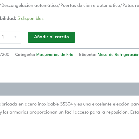
/Descongelación automática/Puertas de cierre automático/Patas re
d
bilidad:
5 disponibles
+
Añadir al carrito
7200
Categoría:
Maquinarias de Frío
Etiqueta:
Mesa de Refrigeració
ricada en acero inoxidable SS304 y es una excelente elección para 
los armarios proporcionan un fácil acceso para la reposición. Estas