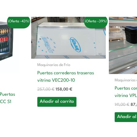
El
El
El
¡Oferta -43%!
¡Oferta -39%!
recio
precio
precio
pre
ctual
original
actual
ori
:
era:
es:
era
58,00 €.
257,00 €.
158,00 €.
141
Maquinarias de Frío
Puertas correderas traseras
vitrina VEC200-10
Maquinarias 
Puertas co
257,00
€
158,00
€
 Puertas
vitrina VP
Añadir al carrito
 CC S1
141,00
€
87
Añadir al