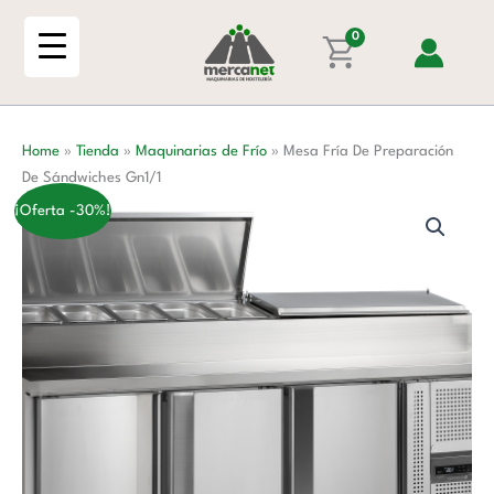
Ir
Preparación
al
0
De
contenido
Sándwiches
Gn1/1
cantidad
Home
»
Tienda
»
Maquinarias de Frío
»
Mesa Fría De Preparación
De Sándwiches Gn1/1
¡Oferta -30%!