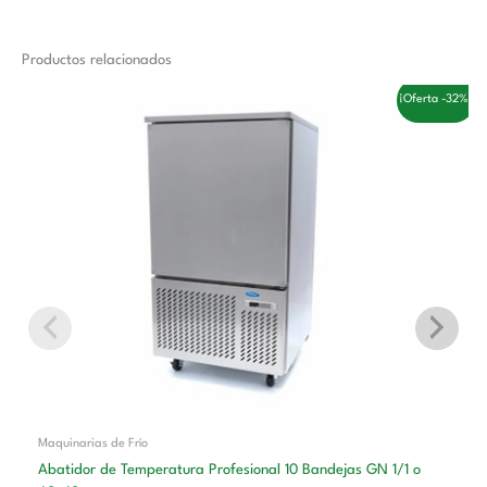
Productos relacionados
El
El
¡Oferta -32%!
precio
precio
original
actual
era:
es:
3.558,00 €.
2.410,00 €.
Maquinarias de Frío
Abatidor de Temperatura Profesional 10 Bandejas GN 1/1 o