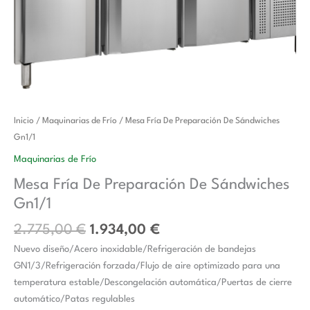
El
El
Mesa
Inicio
/
Maquinarias de Frío
/ Mesa Fría De Preparación De Sándwiches
precio
precio
Fría
Gn1/1
original
actual
De
Maquinarias de Frío
era:
es:
Preparación
Mesa Fría De Preparación De Sándwiches
2.775,00 €.
1.934,00 €.
De
Gn1/1
Sándwiches
Gn1/1
2.775,00
€
1.934,00
€
cantidad
Nuevo diseño/Acero inoxidable/Refrigeración de bandejas
GN1/3/Refrigeración forzada/Flujo de aire optimizado para una
temperatura estable/Descongelación automática/Puertas de cierre
automático/Patas regulables