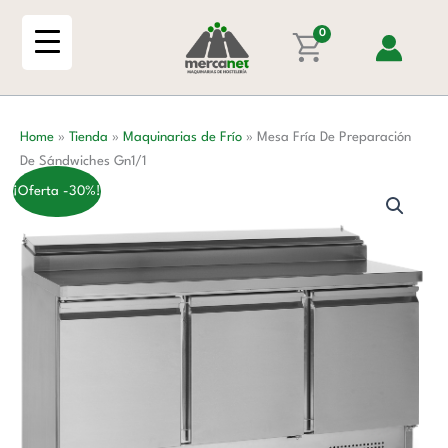
Ir
Preparación
al
0
De
contenido
Sándwiches
Gn1/1
cantidad
Home
»
Tienda
»
Maquinarias de Frío
»
Mesa Fría De Preparación
De Sándwiches Gn1/1
¡Oferta -30%!