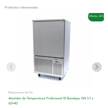
Productos relacionados
El
El
¡Oferta -32%!
precio
precio
original
actual
era:
es:
3.558,00 €.
2.410,00 €.
Maquinarias de Frío
Abatidor de Temperatura Profesional 10 Bandejas GN 1/1 o
60×40