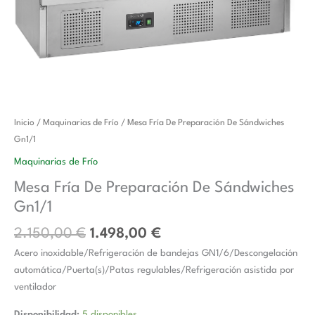
El
El
Mesa
Inicio
/
Maquinarias de Frío
/ Mesa Fría De Preparación De Sándwiches
precio
precio
Fría
Gn1/1
original
actual
De
Maquinarias de Frío
era:
es:
Preparación
Mesa Fría De Preparación De Sándwiches
2.150,00 €.
1.498,00 €.
De
Gn1/1
Sándwiches
Gn1/1
2.150,00
€
1.498,00
€
cantidad
Acero inoxidable/Refrigeración de bandejas GN1/6/Descongelación
automática/Puerta(s)/Patas regulables/Refrigeración asistida por
ventilador
Disponibilidad:
5 disponibles