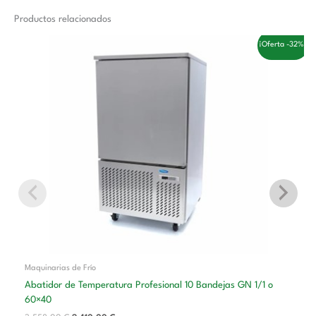
Productos relacionados
El
El
¡Oferta -32%!
precio
precio
original
actual
era:
es:
3.558,00 €.
2.410,00 €.
Maquinarias de Frío
Abatidor de Temperatura Profesional 10 Bandejas GN 1/1 o
60×40