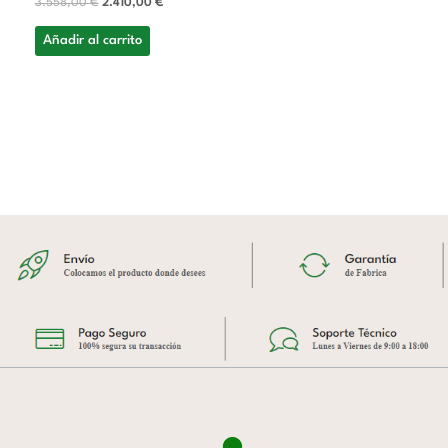
3.558,00
€
2.410,00
€
Añadir al carrito