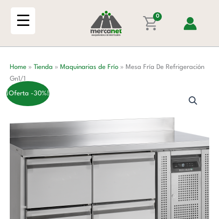
Ir
Refrigeración
al
0
Gn1/1
contenido
cantidad
Home
»
Tienda
»
Maquinarias de Frío
»
Mesa Fría De Refrigeración
Gn1/1
¡Oferta -30%!