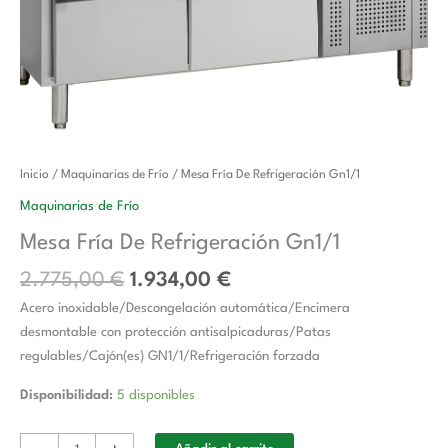
El
El
Mesa
Inicio
/
Maquinarias de Frío
/ Mesa Fría De Refrigeración Gn1/1
precio
precio
Fría
Maquinarias de Frío
original
actual
De
Mesa Fría De Refrigeración Gn1/1
era:
es:
Refrigeración
2.775,00 €.
1.934,00 €.
Gn1/1
2.775,00
€
1.934,00
€
cantidad
Acero inoxidable/Descongelación automática/Encimera
desmontable con protección antisalpicaduras/Patas
regulables/Cajón(es) GN1/1/Refrigeración forzada
Disponibilidad:
5 disponibles