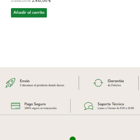
3.558,00
€
2.410,00
€
Añadir al carrito