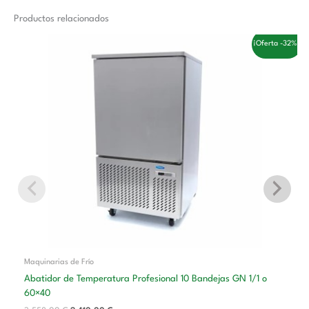
Productos relacionados
El
El
¡Oferta -32%!
precio
precio
original
actual
era:
es:
3.558,00 €.
2.410,00 €.
Maquinarias de Frío
Abatidor de Temperatura Profesional 10 Bandejas GN 1/1 o
60×40