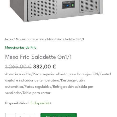
El
El
Mesa
Inicio
/
Maquinarias de Frío
/ Mesa Fría Saladette Gn1/1
precio
precio
Fría
Maquinarias de Frío
original
actual
Saladette
Mesa Fría Saladette Gn1/1
era:
es:
Gn1/1
1.265,00 €.
882,00 €.
cantidad
1.265,00
€
882,00
€
Acero inoxidable/Parte superior abierta para bandejas GN/Control
digital e indicador de temperatura/Descongelación
automática/Patas regulables/Refrigeración asistida por
ventilador/Tabla para cortar
Disponibilidad:
5 disponibles