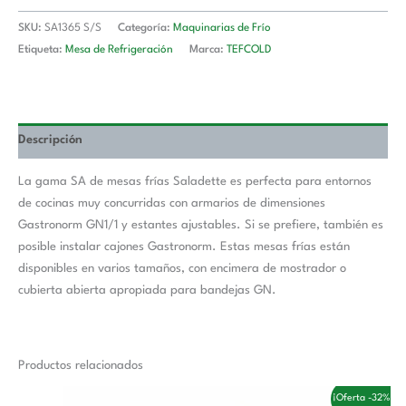
SKU:
SA1365 S/S
Categoría:
Maquinarias de Frío
Etiqueta:
Mesa de Refrigeración
Marca:
TEFCOLD
Descripción
La gama SA de mesas frías Saladette es perfecta para entornos
de cocinas muy concurridas con armarios de dimensiones
Gastronorm GN1/1 y estantes ajustables. Si se prefiere, también es
posible instalar cajones Gastronorm. Estas mesas frías están
disponibles en varios tamaños, con encimera de mostrador o
cubierta abierta apropiada para bandejas GN.
Productos relacionados
El
El
¡Oferta -32%!