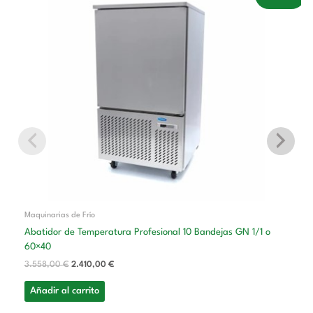
precio
precio
original
actual
era:
es:
3.558,00 €.
2.410,00 €.
Maquinarias de Frío
Abatidor de Temperatura Profesional 10 Bandejas GN 1/1 o
60×40
3.558,00
€
2.410,00
€
Añadir al carrito