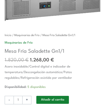
El
El
Mesa
Inicio
/
Maquinarias de Frío
/ Mesa Fría Saladette Gn1/1
precio
precio
Fría
Maquinarias de Frío
original
actual
Saladette
Mesa Fría Saladette Gn1/1
era:
es:
Gn1/1
1.820,00 €.
1.268,00 €.
cantidad
1.820,00
€
1.268,00
€
Acero inoxidable/Control digital e indicador de
temperatura/Descongelación automática/Patas
regulables/Refrigeración asistida por ventilador
Disponibilidad:
5 disponibles
-
+
Añadir al carrito