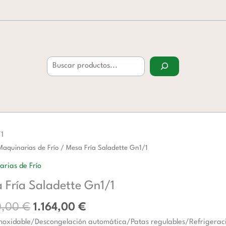
Buscar
/1
El
El
Maquinarias de Frío
/ Mesa Fría Saladette Gn1/1
precio
precio
rias de Frío
original
actual
te
 Fría Saladette Gn1/1
era:
es:
1.670,00 €.
1.164,00 €.
d
0,00
€
1.164,00
€
noxidable/Descongelación automática/Patas regulables/Refrigeració