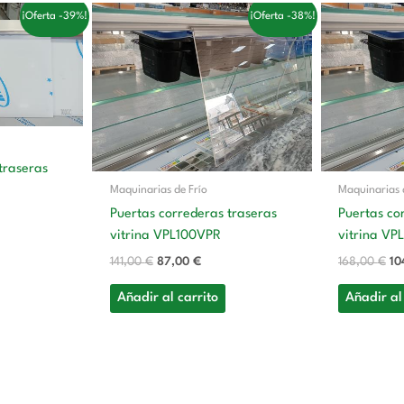
El
El
El
¡Oferta -39%!
¡Oferta -38%!
cio
precio
precio
pr
tual
original
actual
or
era:
es:
er
8,00 €.
141,00 €.
87,00 €.
16
traseras
Maquinarias de Frío
Maquinarias 
Puertas correderas traseras
Puertas co
vitrina VPL100VPR
vitrina VP
141,00
€
87,00
€
168,00
€
10
Añadir al carrito
Añadir al