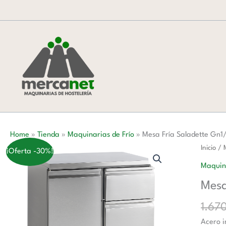
Ir
al
contenido
Home
»
Tienda
»
Maquinarias de Frío
»
Mesa Fría Saladette Gn1
Mesa
Inicio
/
¡Oferta -30%!
Fría
Maquina
Saladet
Mesa
Gn1/1
cantida
1.67
Acero i