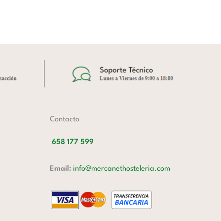
A
Contacto
658 177 599
Email:
info@mercanethosteleria.com