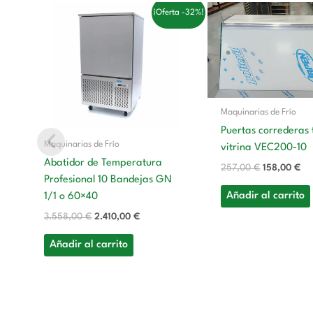
El
El
El
El
¡Oferta -32%!
precio
precio
precio
pre
original
actual
original
ac
era:
es:
era:
es:
3.558,00 €.
2.410,00 €.
257,00 €.
15
Maquinarias de Frío
Puertas correderas 
Maquinarias de Frío
vitrina VEC200-10
Abatidor de Temperatura
257,00
€
158,00
€
Profesional 10 Bandejas GN
Añadir al carrito
1/1 o 60×40
3.558,00
€
2.410,00
€
Añadir al carrito