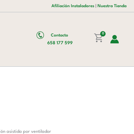
era:
es:
Gn1/1
Afiliación Instaladores
|
Nuestra Tienda
1.670,00 €.
1.164,00 €.
cantidad
0
Contacto
658 177 599
n asistida por ventilador