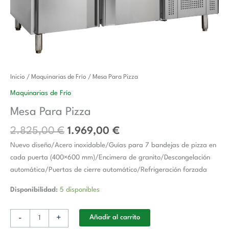
El
El
Mesa
Inicio
/
Maquinarias de Frío
/ Mesa Para Pizza
precio
precio
Para
Maquinarias de Frío
original
actual
Pizza
Mesa Para Pizza
era:
es:
cantidad
2.825,00 €.
1.969,00 €.
2.825,00
€
1.969,00
€
Nuevo diseño/Acero inoxidable/Guías para 7 bandejas de pizza en
cada puerta (400×600 mm)/Encimera de granito/Descongelación
automática/Puertas de cierre automático/Refrigeración forzada
Disponibilidad:
5 disponibles
-
+
Añadir al carrito