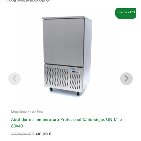
Productos relacionados
El
El
¡Oferta -32%!
precio
precio
original
actual
era:
es:
3.558,00 €.
2.410,00 €.
Maquinarias de Frío
Abatidor de Temperatura Profesional 10 Bandejas GN 1/1 o
60×40
3.558,00
€
2.410,00
€