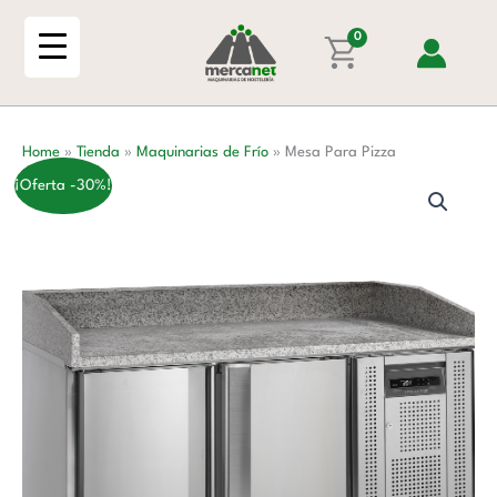
Ir
cantidad
al
0
contenido
Home
»
Tienda
»
Maquinarias de Frío
»
Mesa Para Pizza
¡Oferta -30%!