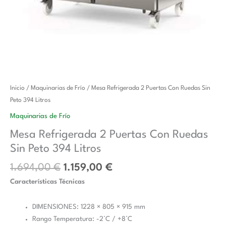
El
El
Mesa
Inicio
/
Maquinarias de Frío
/ Mesa Refrigerada 2 Puertas Con Ruedas Sin
precio
precio
Refrigerada
Peto 394 Litros
original
actual
2
Maquinarias de Frío
era:
es:
Puertas
Mesa Refrigerada 2 Puertas Con Ruedas
1.694,00 €.
1.159,00 €.
Con
Sin Peto 394 Litros
Ruedas
Sin
1.694,00
€
1.159,00
€
Peto
Características Técnicas
394
Litros
DIMENSIONES: 1228 × 805 × 915 mm
cantidad
Rango Temperatura: -2°C / +8°C