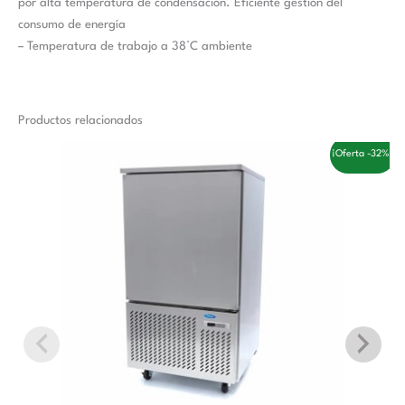
por alta temperatura de condensación. Eficiente gestión del
consumo de energía
– Temperatura de trabajo a 38°C ambiente
Productos relacionados
El
El
¡Oferta -32%!
precio
precio
original
actual
era:
es:
3.558,00 €.
2.410,00 €.