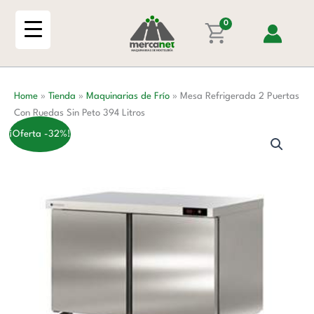
Ir
Puertas
al
0
Con
contenido
Ruedas
Sin
Peto
Home
»
Tienda
»
Maquinarias de Frío
»
Mesa Refrigerada 2 Puertas
394
Con Ruedas Sin Peto 394 Litros
Litros
cantidad
¡Oferta -32%!