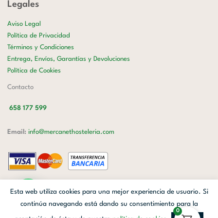
Legales
Aviso Legal
Política de Privacidad
Términos y Condiciones
Entrega, Envíos, Garantías y Devoluciones
Política de Cookies
Contacto
658 177 599
Email:
info@mercanethosteleria.com
Carrer de Loreto, 13-15, Letra C (Local) Les Corts, 08029 Barcelona.
Esta web utiliza cookies para una mejor experiencia de usuario. Si
Mercanet © 2026.
| Diseñado por
Avanzada Digital
| Webmaster
OWH
continúa navegando está dando su consentimiento para la
0
Cloud