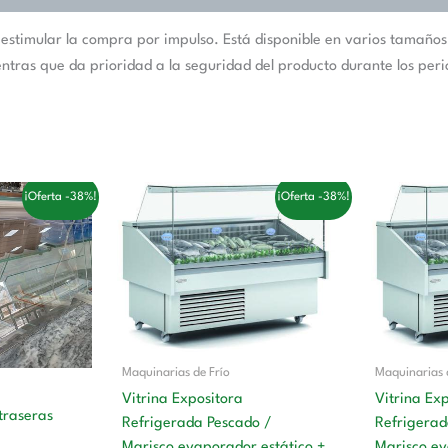
stimular la compra por impulso. Está disponible en varios tamaños
ntras que da prioridad a la seguridad del producto durante los perio
El
El
E
¡Oferta -38%!
¡Oferta -38%!
cio
precio
precio
p
tual
original
actual
o
era:
es:
e
8,00 €.
3.596,00 €.
2.212,00 €.
Maquinarias de Frío
Maquinarias 
Vitrina Expositora
Vitrina Ex
traseras
Refrigerada Pescado /
Refrigerad
Marisco evaporador estático +
Marisco ev