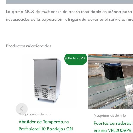
La gama MCX de multidecks de acero inoxidable es idónea para e
necesidades de la exposición refrigerada durante el servicio, mie
Productos relacionados
El
El
El
El
¡Oferta -32%!
precio
precio
precio
pre
original
actual
original
ac
era:
es:
era:
es:
3.558,00 €.
2.410,00 €.
224,00 €.
13
Maquinarias de Frío
Maquinarias de Frío
Abatidor de Temperatura
Puertas correderas 
Profesional 10 Bandejas GN
vitrina VPL200VPR