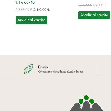
1/1 o 60×40
224,00
€
138,00
€
3.558,00
€
2.410,00
€
Añadir al carrito
Añadir al carrito