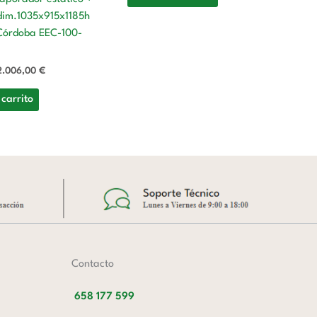
 dim.1035x915x1185h
So
Córdoba EEC-100-
ba
ni
2.006,00
€
8
 carrito
A
Contacto
658 177 599