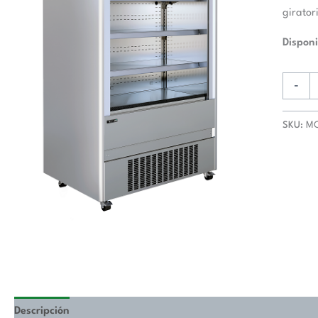
girator
Disponi
-
SKU:
M
Descripción