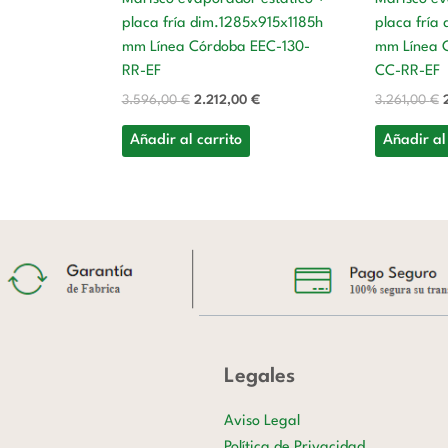
placa fría dim.1285x915x1185h
placa fría
mm Línea Córdoba EEC-130-
mm Línea 
RR-EF
CC-RR-EF
3.596,00
€
2.212,00
€
3.261,00
€
Añadir al carrito
Añadir al
Legales
Aviso Legal
Política de Privacidad