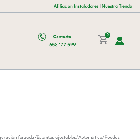
era:
es:
cantidad
Afiliación Instaladores
|
Nuestra Tienda
9.750,00 €.
6.793,00 €.
0
Contacto
658 177 599
igeración forzada/Estantes ajustables/Automático/Ruedas