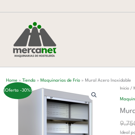
Ir
al
contenido
Home
»
Tienda
»
Maquinarias de Frío
»
Mural Acero Inoxidable
Mural
Inicio
/
¡Oferta -30%!
Acero
Maquina
Inoxida
Mura
cantida
9.7
Ideal p