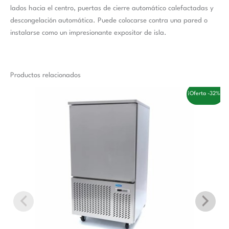
lados hacia el centro, puertas de cierre automático calefactadas y
descongelación automática. Puede colocarse contra una pared o
instalarse como un impresionante expositor de isla.
Productos relacionados
El
El
¡Oferta -32%!
precio
precio
original
actual
era:
es:
3.558,00 €.
2.410,00 €.