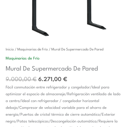
El
El
Mural
Inicio
/
Maquinarias de Frío
/ Mural De Supermercado De Pared
precio
precio
De
Maquinarias de Frío
original
actual
Supermercado
Mural De Supermercado De Pared
era:
es:
De
9.000,00 €.
6.271,00 €.
Pared
9.000,00
€
6.271,00
€
cantidad
Fácil conmutación entre refrigerador y congelador/Ideal para
optimizar el espacio de almacenaje/Refrigeración ventilada de lado
a centro/Ideal con refrigerador / congelador horizontal
debajo/Compresor de velocidad variable para el ahorro de
energía/Puertas de cristal térmico de cierre automático/Exterior
negro/Patas telescópicas/Descongelación automática/Requiere la