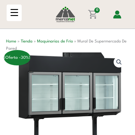
Ir
De
al
0
Pared
contenido
cantidad
Home
»
Tienda
»
Maquinarias de Frío
»
Mural De Supermercado De
Pared
¡Oferta -30%!