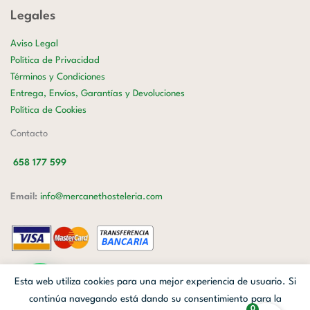
Legales
Aviso Legal
Política de Privacidad
Términos y Condiciones
Entrega, Envíos, Garantías y Devoluciones
Política de Cookies
Contacto
658 177 599
Email:
info@mercanethosteleria.com
Carrer de Loreto, 13-15, Letra C (Local) Les Corts, 08029 Barcelona.
Esta web utiliza cookies para una mejor experiencia de usuario. Si
Mercanet © 2026.
| Diseñado por
Avanzada Digital
| Webmaster
OWH
continúa navegando está dando su consentimiento para la
0