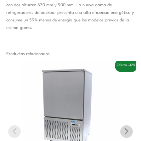
con dos alturas: 870 mm y 900 mm. La nueva gama de
refrigeradores de backbar presenta una alta eficiencia energética y
consume un 59% menos de energía que los modelos previos de la
misma gama.
Productos relacionados
El
El
¡Oferta -32%!
precio
precio
original
actual
era:
es:
3.558,00 €.
2.410,00 €.