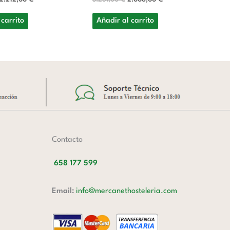
A
 carrito
Añadir al carrito
Contacto
658 177 599
Email:
info@mercanethosteleria.com