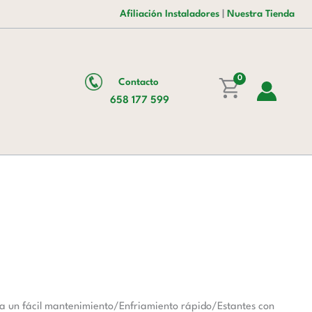
era:
es:
Alta
Afiliación Instaladores
|
Nuestra Tienda
2.975,00 €.
2.073,00 €.
cantidad
0
Contacto
658 177 599
ra un fácil mantenimiento/Enfriamiento rápido/Estantes con