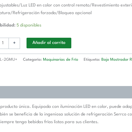
ajustables/Luz LED en color con control remoto/Revestimiento exterio
atura/Refrigeración forzada/Bloqueo opcional
bilidad:
5 disponibles
+
Añadir al carrito
CL-2GMU+
Categoría:
Maquinarias de Frío
Etiqueta:
Bajo Mostrador R
oducto única. Equipada con iluminación LED en color, puede adaptar
bién se beneficia de la ingeniosa solución de refrigeración Serrco c
empre tenga bebidas frías listas para sus clientes.