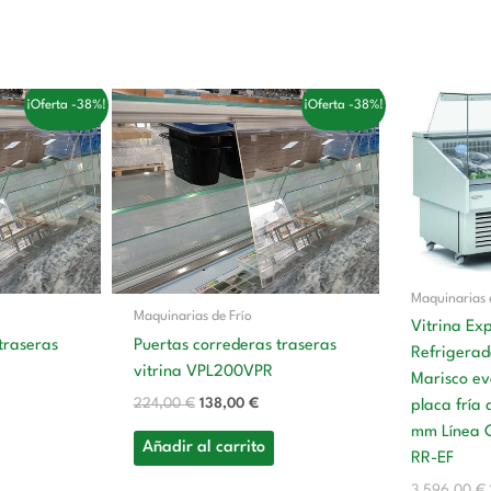
El
El
¡Oferta -38%!
¡Oferta -38%!
cio
precio
precio
ual
original
actual
era:
es:
,00 €.
224,00 €.
138,00 €.
Maquinarias 
Maquinarias de Frío
Vitrina Ex
traseras
Puertas correderas traseras
Refrigerad
vitrina VPL200VPR
Marisco ev
224,00
€
138,00
€
placa fría
mm Línea 
Añadir al carrito
RR-EF
3.596,00
€