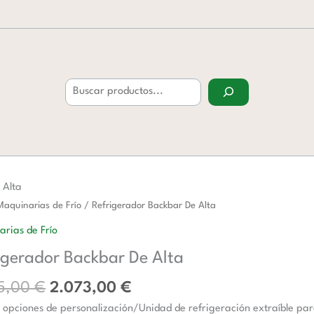
Buscar
 Alta
El
El
rador
Maquinarias de Frío
/ Refrigerador Backbar De Alta
precio
precio
r
rias de Frío
original
actual
igerador Backbar De Alta
era:
es:
2.975,00 €.
2.073,00 €.
d
5,00
€
2.073,00
€
opciones de personalización/Unidad de refrigeración extraíble pa