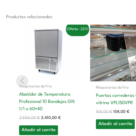
Productos relacionados
El
El
El
El
¡Oferta -32%!
precio
precio
precio
pre
original
actual
original
act
era:
es:
era:
es:
3.558,00 €.
2.410,00 €.
168,00 €.
104
Maquinarias de Frío
Maquinarias de Frío
Abatidor de Temperatura
Puertas correderas 
Profesional 10 Bandejas GN
vitrina VPL150VPR
1/1 o 60×40
168,00
€
104,00
€
3.558,00
€
2.410,00
€
Añadir al carrito
Añadir al carrito