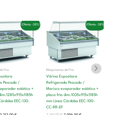
El
El
El
El
¡Oferta -38%!
¡Oferta -38%!
precio
precio
precio
precio
original
actual
original
actual
era:
es:
era:
es:
3.596,00 €.
2.212,00 €.
3.261,00 €.
2.006,00 €.
de Frío
Maquinarias de Frío
positora
Vitrina Expositora
a Pescado /
Refrigerada Pescado /
Ma
aporador estático +
Marisco evaporador estático +
 dim.1285x915x1185h
placa fría dim.1035x915x1185h
Es
Córdoba EEC-130-
mm Línea Córdoba EEC-100-
m
CC-RR-EF
5
2.212,00
€
3.261,00
€
2.006,00
€