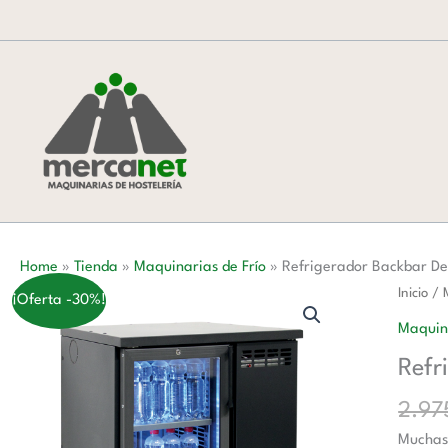
Ir
al
contenido
Home
»
Tienda
»
Maquinarias de Frío
»
Refrigerador Backbar De
Refrige
Inicio
/
¡Oferta -30%!
Backba
Maquina
De
Refr
Alta
cantida
2.97
Muchas 