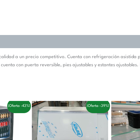
lidad a un precio competitivo. Cuenta con refrigeración asistida p
cuenta con puerta reversible, pies ajustables y estantes ajustables.
El
El
El
¡Oferta -43%!
¡Oferta -39%!
recio
precio
precio
pre
ctual
original
actual
ori
:
era:
es:
era
58,00 €.
257,00 €.
158,00 €.
141