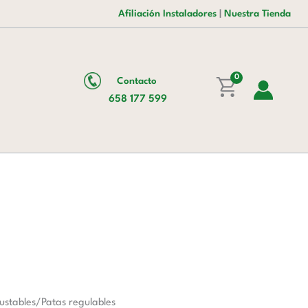
era:
es:
cantidad
Afiliación Instaladores
|
Nuestra Tienda
1.055,00 €.
736,00 €.
0
Contacto
658 177 599
ustables/Patas regulables