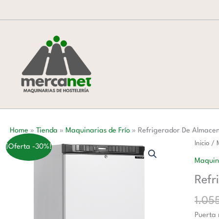
Ir
al
contenido
Home
»
Tienda
»
Maquinarias de Frío
»
Refrigerador De Almace
Refrige
Inicio
/
¡Oferta -30%!
De
Maquina
Almace
Refr
cantida
1.05
Puerta 