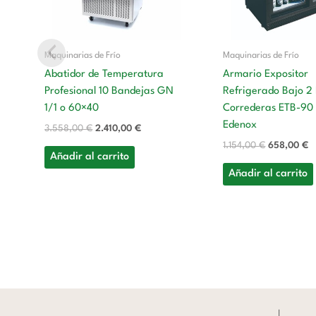
Maquinarias de Frío
Maquinarias de Frío
Abatidor de Temperatura
Armario Expositor
Profesional 10 Bandejas GN
Refrigerado Bajo 2
1/1 o 60×40
Correderas ETB-90
Edenox
3.558,00
€
2.410,00
€
1.154,00
€
658,00
€
Añadir al carrito
Añadir al carrito