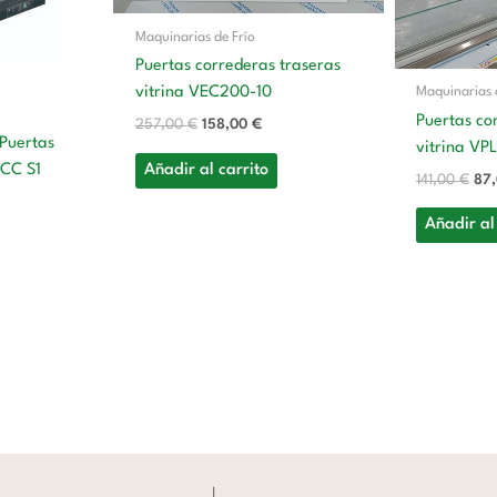
Maquinarias de Frío
Puertas correderas traseras
vitrina VEC200-10
Maquinarias 
Puertas co
257,00
€
158,00
€
 Puertas
vitrina VP
Añadir al carrito
 CC S1
141,00
€
87
Añadir al