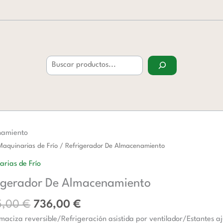
Buscar
namiento
El
El
rador
Maquinarias de Frío
/ Refrigerador De Almacenamiento
precio
precio
rias de Frío
original
actual
namiento
igerador De Almacenamiento
era:
es:
d
1.055,00 €.
736,00 €.
5,00
€
736,00
€
maciza reversible/Refrigeración asistida por ventilador/Estantes aj