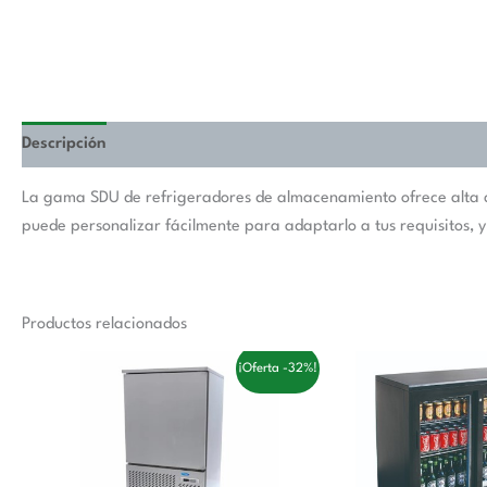
Descripción
La gama SDU de refrigeradores de almacenamiento ofrece alta ca
puede personalizar fácilmente para adaptarlo a tus requisitos, y 
Productos relacionados
El
El
El
El
¡Oferta -32%!
precio
precio
precio
p
original
actual
original
a
era:
es:
era:
es
3.558,00 €.
2.410,00 €.
1.154,00 €.
6