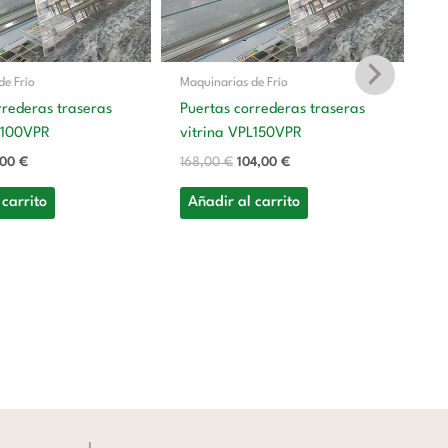
de Frío
Maquinarias de Frío
rrederas traseras
Puertas correderas traseras
L100VPR
vitrina VPL150VPR
Ma
,00
€
168,00
€
104,00
€
Pu
vi
 carrito
Añadir al carrito
2
A