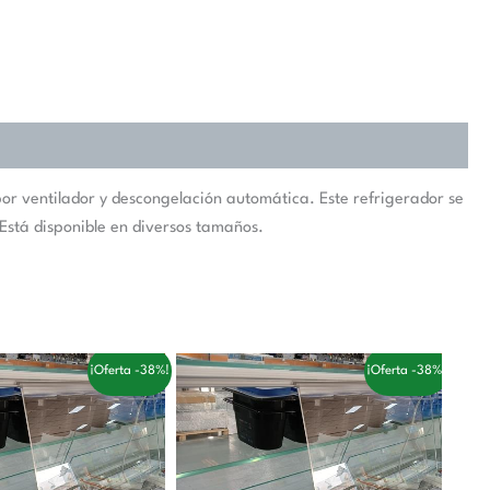
or ventilador y descongelación automática. Este refrigerador se
 Está disponible en diversos tamaños.
El
El
El
¡Oferta -38%!
¡Oferta -38%!
cio
precio
precio
precio
ginal
actual
original
actual
:
es:
era:
es:
,00 €.
87,00 €.
168,00 €.
104,00 €.