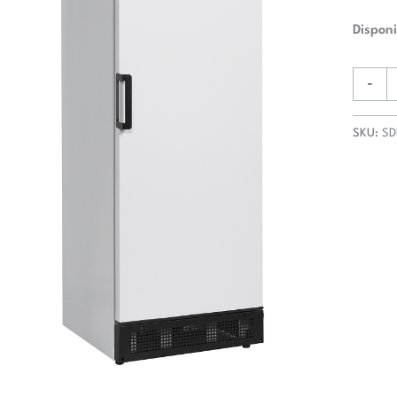
Disponi
-
SKU:
SD