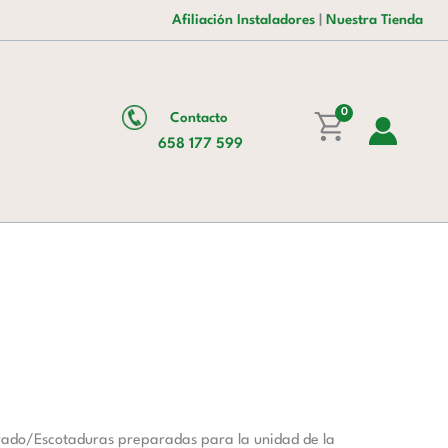
era:
es:
De
Afiliación Instaladores
|
Nuestra Tienda
2.714,00 €.
1.891,00 €.
Alta
cantidad
0
Contacto
658 177 599
rado/Escotaduras preparadas para la unidad de la