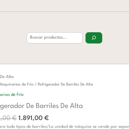
Buscar
 De Alta
El
El
rador
Maquinarias de Frío
/ Refrigerador De Barriles De Alta
precio
precio
rias de Frío
original
actual
s
igerador De Barriles De Alta
era:
es:
2.714,00 €.
1.891,00 €.
4,00
€
1.891,00
€
d
ra todo tipos de barriles/La unidad de máquina se vende por sepa