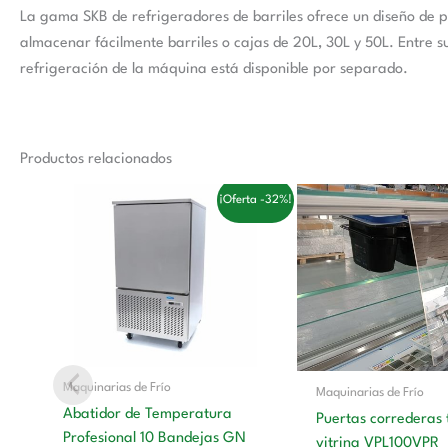
La gama SKB de refrigeradores de barriles ofrece un diseño de p
almacenar fácilmente barriles o cajas de 20L, 30L y 50L. Entre s
refrigeración de la máquina está disponible por separado.
Productos relacionados
El
El
El
El
¡Oferta -32%!
precio
precio
precio
preci
original
actual
original
actu
era:
es:
era:
es:
3.558,00 €.
2.410,00 €.
141,00 €.
87,0
Maquinarias de Frío
Maquinarias de Frío
Abatidor de Temperatura
Puertas correderas 
Profesional 10 Bandejas GN
vitrina VPL100VPR