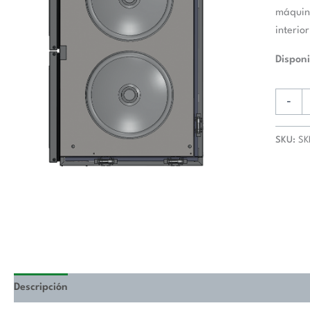
máquina
interio
Disponi
-
SKU:
SK
Descripción