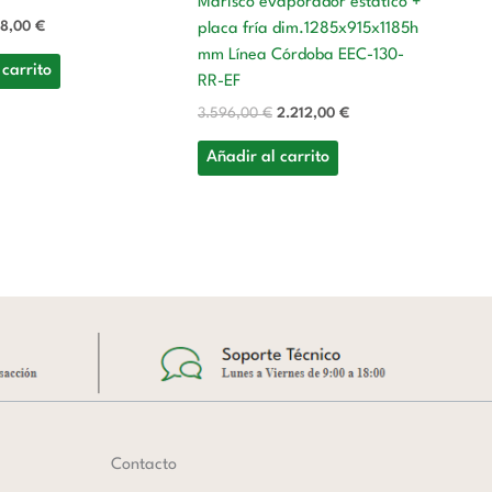
Ma
Marisco evaporador estático +
38,00
€
placa fría dim.1285x915x1185h
Vi
mm Línea Córdoba EEC-130-
Re
 carrito
RR-EF
Ma
pl
3.596,00
€
2.212,00
€
m
Añadir al carrito
C
3.
A
Contacto