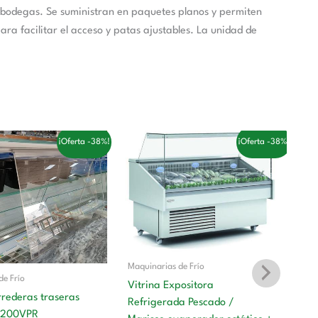
o bodegas. Se suministran en paquetes planos y permiten
ra facilitar el acceso y patas ajustables. La unidad de
El
El
El
¡Oferta -38%!
¡Oferta -38%!
ecio
precio
precio
precio
iginal
actual
original
actual
a:
es:
era:
es:
4,00 €.
138,00 €.
3.596,00 €.
2.212,00 €.
Maquinarias de Frío
de Frío
Vitrina Expositora
rrederas traseras
Refrigerada Pescado /
PL200VPR