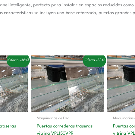
anel inteligente, perfecto para instalar en espacios reducidos com
us características se incluyen una base reforzada, puertas grandes pa
El
El
El
¡Oferta -38%!
¡Oferta -38%!
o
precio
precio
pr
al
original
actual
or
era:
es:
er
0 €.
168,00 €.
104,00 €.
22
Maquinarias de Frío
Maquinarias 
traseras
Puertas correderas traseras
Puertas co
vitrina VPL150VPR
vitrina V