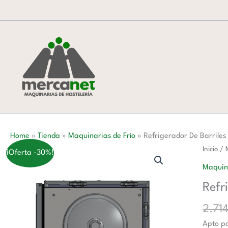
Ir
al
contenido
Home
»
Tienda
»
Maquinarias de Frío
»
Refrigerador De Barriles
Refrige
Inicio
/
¡Oferta -30%!
De
Maquina
Barrile
Refr
De
Alta
2.71
cantida
Apto pa