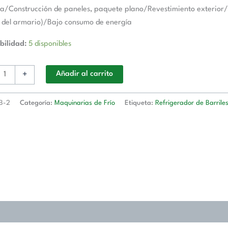
/Construcción de paneles, paquete plano/Revestimiento exterior/in
r del armario)/Bajo consumo de energía
bilidad:
5 disponibles
+
Añadir al carrito
B-2
Categoría:
Maquinarias de Frío
Etiqueta:
Refrigerador de Barrile