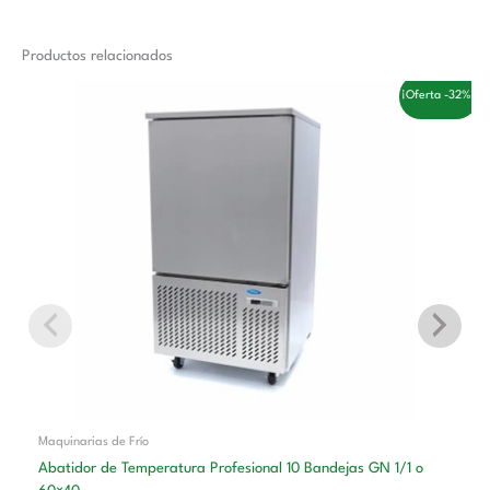
Productos relacionados
El
El
¡Oferta -32%!
precio
precio
original
actual
era:
es:
3.558,00 €.
2.410,00 €.
Maquinarias de Frío
Abatidor de Temperatura Profesional 10 Bandejas GN 1/1 o