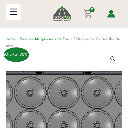
Ir
De
al
0
Alta
contenido
cantidad
Home
»
Tienda
»
Maquinarias de Frío
»
Refrigerador De Barriles De
Alta
¡Oferta -30%!