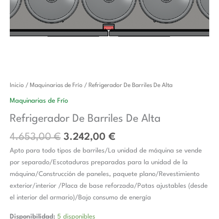
El
El
Refrigerador
Inicio
/
Maquinarias de Frío
/ Refrigerador De Barriles De Alta
precio
precio
De
Maquinarias de Frío
original
actual
Barriles
Refrigerador De Barriles De Alta
era:
es:
De
4.653,00 €.
3.242,00 €.
Alta
4.653,00
€
3.242,00
€
cantidad
Apto para todo tipos de barriles/La unidad de máquina se vende
por separado/Escotaduras preparadas para la unidad de la
máquina/Construcción de paneles, paquete plano/Revestimiento
exterior/interior /Placa de base reforzada/Patas ajustables (desde
el interior del armario)/Bajo consumo de energía
Disponibilidad:
5 disponibles