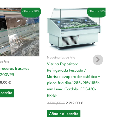
El
El
El
¡Oferta -38%!
¡Oferta -38%!
ecio
precio
precio
precio
iginal
actual
original
actual
a:
es:
era:
es:
4,00 €.
138,00 €.
3.596,00 €.
2.212,00 €.
Maquinarias de Frío
de Frío
Vitrina Expositora
rrederas traseras
Refrigerada Pescado /
PL200VPR
Ma
Marisco evaporador estático +
38,00
€
placa fría dim.1285x915x1185h
Vi
mm Línea Córdoba EEC-130-
Re
 carrito
RR-EF
Ma
pl
3.596,00
€
2.212,00
€
m
Añadir al carrito
C