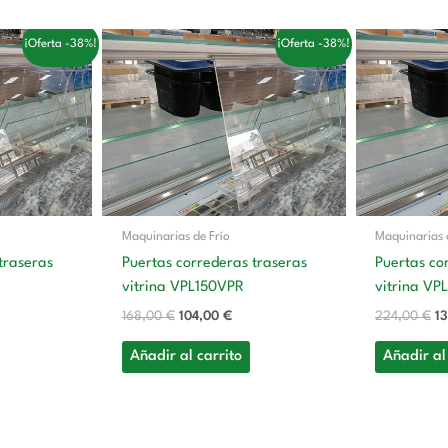
El
El
El
¡Oferta -38%!
¡Oferta -38%!
o
precio
precio
pr
al
original
actual
or
era:
es:
er
0 €.
168,00 €.
104,00 €.
22
Maquinarias de Frío
Maquinarias 
traseras
Puertas correderas traseras
Puertas co
vitrina VPL150VPR
vitrina V
168,00
€
104,00
€
224,00
€
1
Añadir al carrito
Añadir al