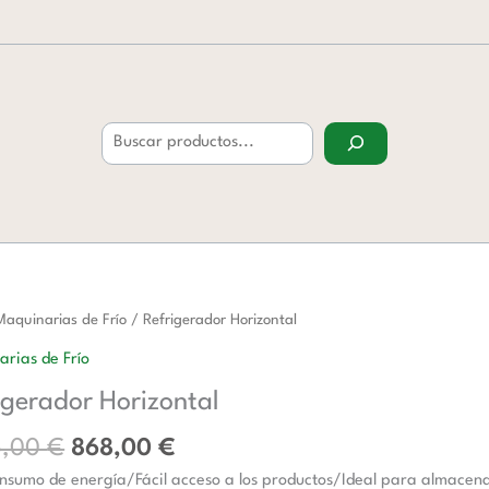
Buscar
El
El
rador
Maquinarias de Frío
/ Refrigerador Horizontal
precio
precio
tal
rias de Frío
original
actual
d
igerador Horizontal
era:
es:
1.245,00 €.
868,00 €.
5,00
€
868,00
€
nsumo de energía/Fácil acceso a los productos/Ideal para almacena