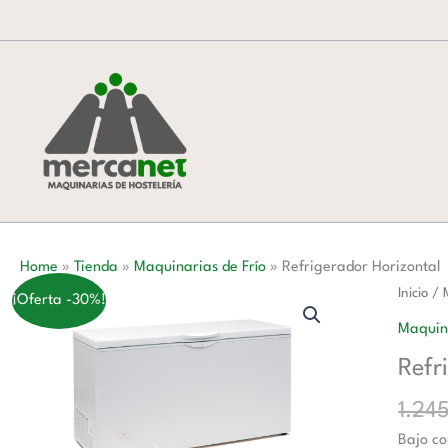
Ir
al
contenido
Home
»
Tienda
»
Maquinarias de Frío
»
Refrigerador Horizontal
Refrige
Inicio
/
¡Oferta -30%!
Horizon
Maquina
cantida
Refr
1.24
Bajo co