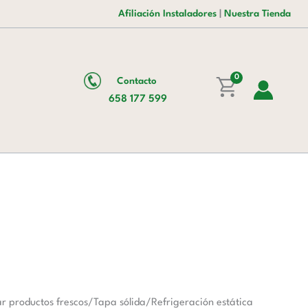
era:
es:
Afiliación Instaladores
|
Nuestra Tienda
1.245,00 €.
868,00 €.
0
Contacto
658 177 599
r productos frescos/Tapa sólida/Refrigeración estática