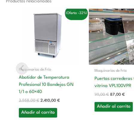
Productos relacionados
El
El
El
El
¡Oferta -32%!
precio
precio
precio
preci
original
actual
original
actu
era:
es:
era:
es:
3.558,00 €.
2.410,00 €.
141,00 €.
87,0
Maquinarias de Frío
Maquinarias de Frío
Abatidor de Temperatura
Puertas correderas 
Profesional 10 Bandejas GN
vitrina VPL100VPR
1/1 o 60×40
141,00
€
87,00
€
3.558,00
€
2.410,00
€
Añadir al carrito
Añadir al carrito