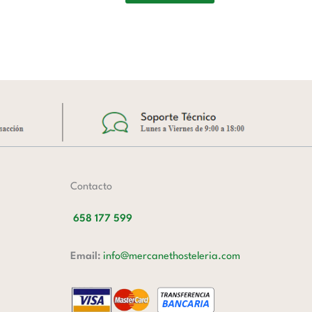
3.
A
Contacto
658 177 599
Email:
info@mercanethosteleria.com