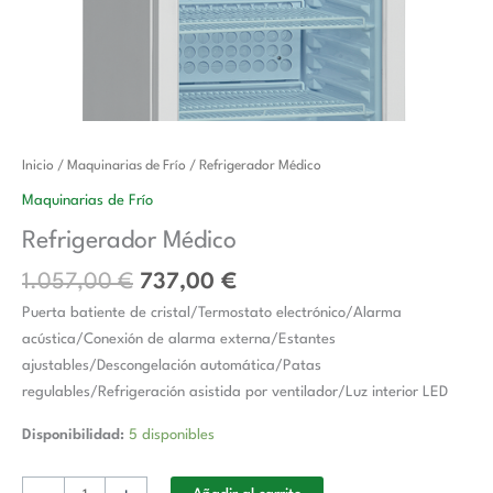
El
El
Refrigerador
Inicio
/
Maquinarias de Frío
/ Refrigerador Médico
precio
precio
Médico
Maquinarias de Frío
original
actual
cantidad
Refrigerador Médico
era:
es:
1.057,00 €.
737,00 €.
1.057,00
€
737,00
€
Puerta batiente de cristal/Termostato electrónico/Alarma
acústica/Conexión de alarma externa/Estantes
ajustables/Descongelación automática/Patas
regulables/Refrigeración asistida por ventilador/Luz interior LED
Disponibilidad:
5 disponibles