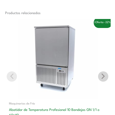
Productos relacionados
El
El
¡Oferta -32%!
precio
precio
original
actual
era:
es:
3.558,00 €.
2.410,00 €.
Maquinarias de Frío
Abatidor de Temperatura Profesional 10 Bandejas GN 1/1 o